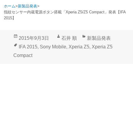
ホーム
>
新製品発表
>
指紋センサー内蔵電源ボタン搭載「Xperia Z5/Z5 Compact」発表【IFA
2015】
投
作
カ
2015年9月3日
石井 順
新製品発表
稿
成
テ
タ
IFA 2015
,
Sony Mobile
,
Xperia Z5
,
Xperia Z5
日:
者
ゴ
グ
Compact
リ
ー