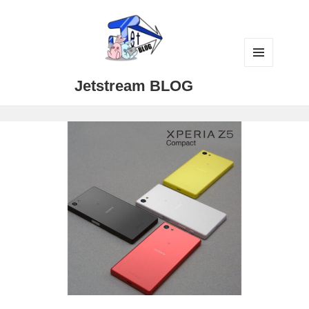
メニュ
Jetstream BLOG
ーとウ
ィジェ
ット