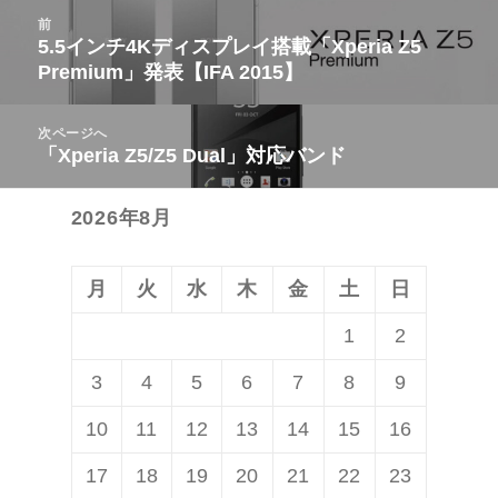
投
前
稿
5.5インチ4Kディスプレイ搭載「Xperia Z5
前
Premium」発表【IFA 2015】
ナ
の
ビ
投
次ページへ
ゲ
稿:
「Xperia Z5/Z5 Dual」対応バンド
次
ー
の
シ
2026年8月
投
ョ
稿:
ン
月
火
水
木
金
土
日
1
2
3
4
5
6
7
8
9
10
11
12
13
14
15
16
17
18
19
20
21
22
23