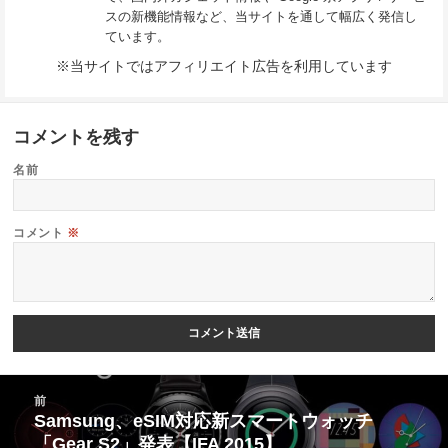
スの新機能情報など、当サイトを通して幅広く発信し
ています。
※当サイトではアフィリエイト広告を利用しています
コメントを残す
名前
コメント
※
投
前
稿
Samsung、eSIM対応新スマートウォッチ
前
「Gear S2」発表【IFA 2015】
ナ