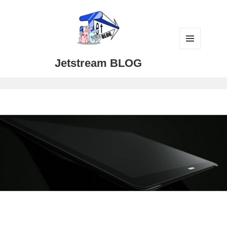
メニュ
Jetstream BLOG
ーとウ
ィジェ
ット