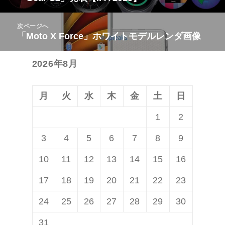
の
ビ
投
次ページへ
ゲ
稿:
「Moto X Force」ホワイトモデルレンダ画像
次
ー
の
シ
2026年8月
投
ョ
稿:
ン
月
火
水
木
金
土
日
1
2
3
4
5
6
7
8
9
10
11
12
13
14
15
16
17
18
19
20
21
22
23
24
25
26
27
28
29
30
31