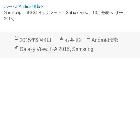
ホーム
>
Android情報
>
Samsung、BIGGERタブレット「Galaxy View」10月発表へ【IFA
2015】
投
作
カ
2015年9月4日
石井 順
Android情報
稿
成
テ
タ
Galaxy View
,
IFA 2015
,
Samsung
日:
者
ゴ
グ
リ
ー