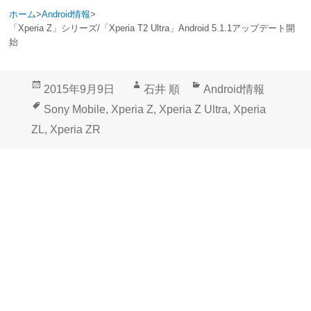
ホーム
>
Android情報
>
「Xperia Z」シリーズ/「Xperia T2 Ultra」Android 5.1.1アップデート開
始
投
作
カ
2015年9月9日
石井 順
Android情報
稿
成
テ
タ
Sony Mobile
,
Xperia Z
,
Xperia Z Ultra
,
Xperia
日:
者
ゴ
グ
ZL
,
Xperia ZR
リ
ー