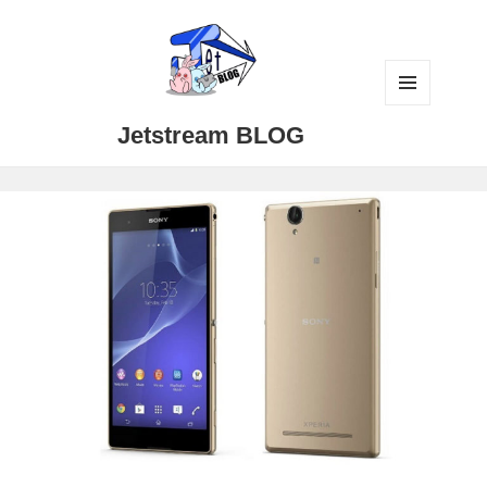
メニュ
Jetstream BLOG
ーとウ
ィジェ
ット