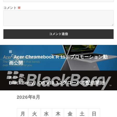
コメント
※
投
前
稿
「Acer Chromebook R 11」プロモーション動
前
画公開
ナ
の
ビ
投
次ページへ
ゲ
稿:
BlackBerry、OS v10.3.2グローバル配信開始
次
ー
の
シ
2026年8月
投
ョ
稿:
ン
月
火
水
木
金
土
日