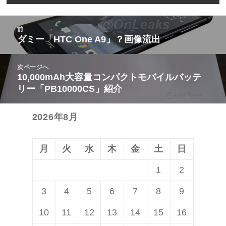
投
前
稿
ダミー「HTC One A9」？画像流出
前
ナ
の
ビ
次ページへ
投
10,000mAh大容量コンパクトモバイルバッテ
次
ゲ
稿:
リー「PB10000CS」紹介
の
ー
投
シ
2026年8月
稿:
ョ
ン
月
火
水
木
金
土
日
1
2
3
4
5
6
7
8
9
10
11
12
13
14
15
16