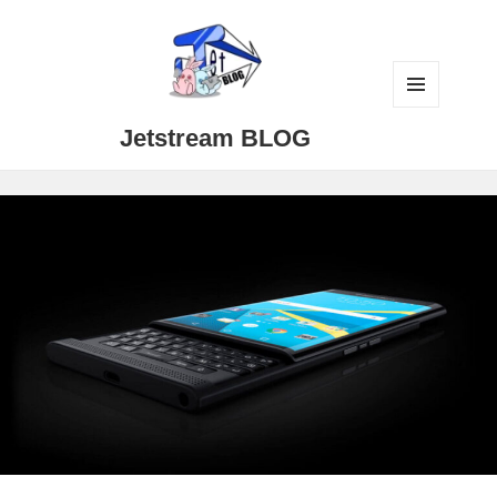
メニュ
Jetstream BLOG
ーとウ
ィジェ
ット