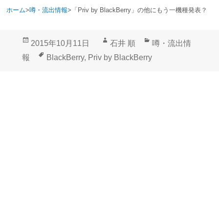
ホーム
>
噂・流出情報
>
「Priv by BlackBerry」の他にもう一機種発表？
投
作
カ
2015年10月11日
石井 順
噂・流出情
稿
成
テ
タ
報
BlackBerry
,
Priv by BlackBerry
日:
者
ゴ
グ
リ
ー