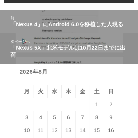
投
前
稿
「Nexus 4」にAndroid 6.0を移植した人現る
前
ナ
の
ビ
次ページへ
投
「Nexus 5X」北米モデルは10月22日までに出
次
ゲ
稿:
荷
の
ー
投
シ
2026年8月
稿:
ョ
ン
月
火
水
木
金
土
日
1
2
3
4
5
6
7
8
9
10
11
12
13
14
15
16