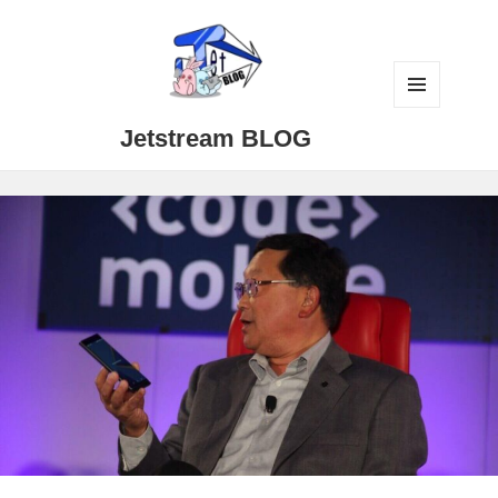
メニュ
Jetstream BLOG
ーとウ
ィジェ
ット