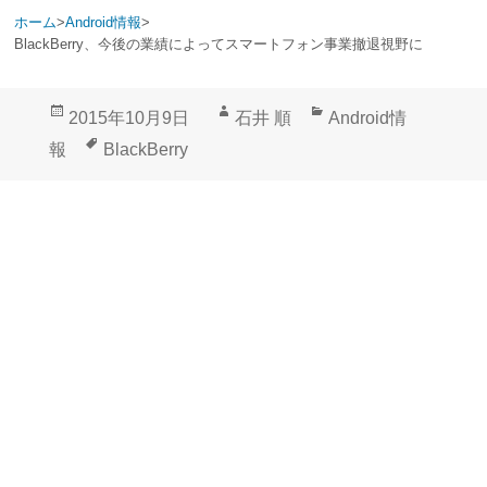
ホーム
>
Android情報
>
BlackBerry、今後の業績によってスマートフォン事業撤退視野に
投
作
カ
2015年10月9日
石井 順
Android情
稿
成
テ
タ
報
BlackBerry
日:
者
ゴ
グ
リ
ー