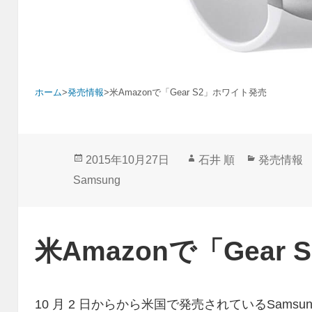
ホーム
>
発売情報
>
米Amazonで「Gear S2」ホワイト発売
投
作
カ
2015年10月27日
石井 順
発売情報
稿
成
テ
Samsung
日:
者
ゴ
リ
ー
米Amazonで「Gear
10 月 2 日からから米国で発売されているSamsu