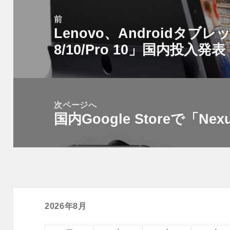
投
稿
前
Lenovo、Androidタブレッ
ナ
前
ビ
8/10/Pro 10」国内投入発表
の
ゲ
投
ー
稿:
シ
次ページへ
ョ
国内Google Storeで「Ne
次
ン
の
投
稿:
2026年8月