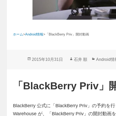
ホーム
>
Android情報
>
「BlackBerry Priv」開封動画
投
作
カ
2015年10月31日
石井 順
Android
稿
成
テ
日:
者
ゴ
リ
「BlackBerry Pri
ー
BlackBerry 公式に「BlackBerry Priv」
Warehouse が、「BlackBerry Priv」の開