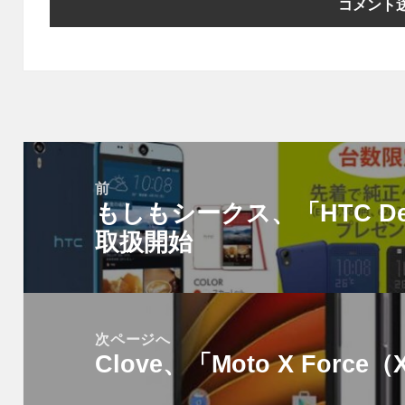
投
稿
前
もしもシークス、「HTC Desir
ナ
前
ビ
取扱開始
の
ゲ
投
ー
稿:
シ
次ページへ
ョ
Clove、「Moto X Forc
次
ン
の