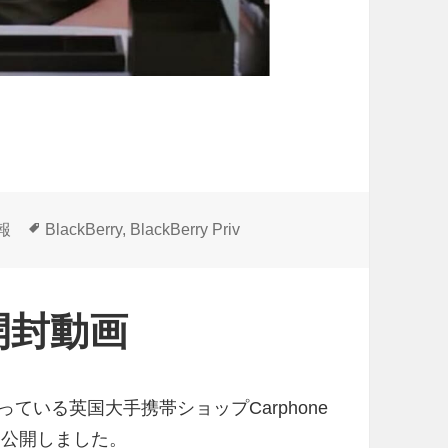
タ
情報
BlackBerry
,
BlackBerry Priv
グ
v」開封動画
の予約を行っている英国大手携帯ショップCarphone
封動画を公開しました。