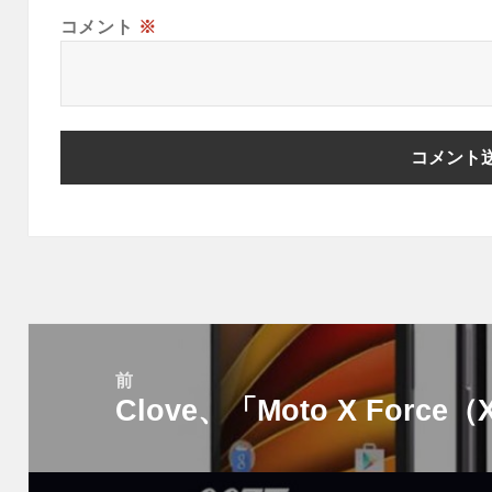
コメント
※
投
稿
前
Clove、「Moto X Forc
ナ
前
ビ
の
ゲ
投