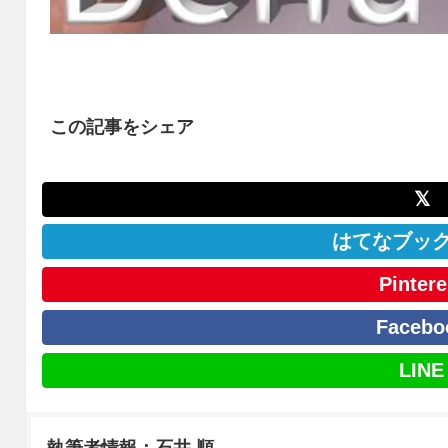
この記事をシェア
𝕏
はてなブッ
Pintere
Facebo
LINE
執筆者情報：石井 順