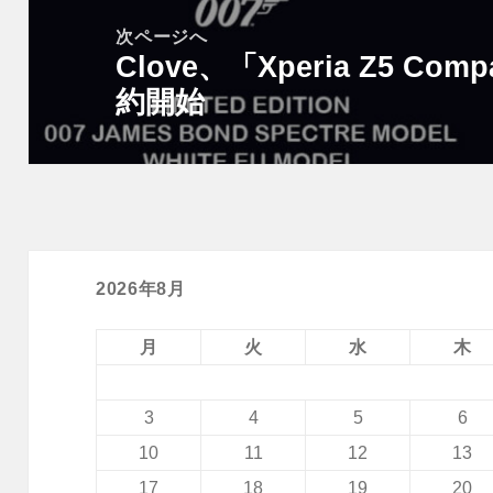
ー
稿:
次ページへ
シ
Clove、「Xperia Z5 Comp
次
ョ
約開始
の
ン
投
稿:
2026年8月
月
火
水
木
3
4
5
6
10
11
12
13
17
18
19
20