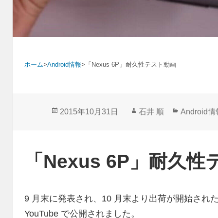
ホーム
>
Android情報
>
「Nexus 6P」耐久性テスト動画
投
作
カ
2015年10月31日
石井 順
Android
稿
成
テ
日:
者
ゴ
リ
「Nexus 6P」耐久
ー
9 月末に発表され、10 月末より出荷が開始された
YouTube で公開されました。