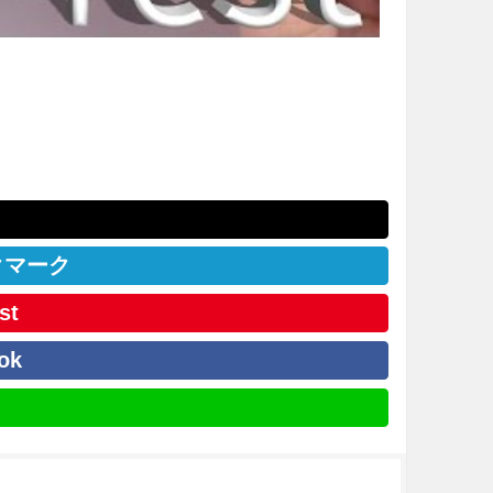
クマーク
st
ok