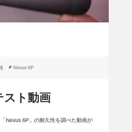
タ
情報
Nexus 6P
グ
性テスト動画
「Nexus 6P」の耐久性を調べた動画が