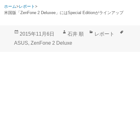
ホーム
>
レポート
>
米国版「ZenFone 2 Deluxee」にはSpecial Editionがラインアップ
投
作
カ
タ
2015年11月6日
石井 順
レポート
稿
成
テ
グ
ASUS
,
ZenFone 2 Deluxe
日:
者
ゴ
リ
ー