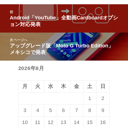
投
前
稿
Android「YouTube」全動画Cardboardオプシ
前
ョン対応発表
ナ
の
ビ
投
次ページへ
ゲ
稿:
アップグレード版「Moto G Turbo Edition」
次
ー
メキシコで発表
の
シ
投
ョ
2026年8月
稿:
ン
月
火
水
木
金
土
日
1
2
3
4
5
6
7
8
9
10
11
12
13
14
15
16