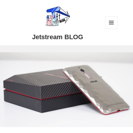
メニュ
Jetstream BLOG
ーとウ
ィジェ
ット