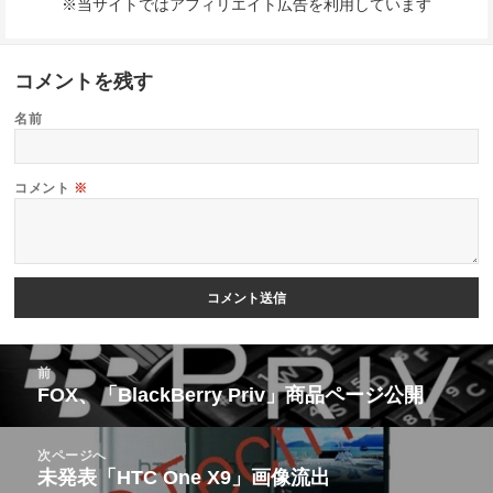
※当サイトではアフィリエイト広告を利用しています
コメントを残す
名前
コメント
※
投
前
稿
FOX、「BlackBerry Priv」商品ページ公開
前
ナ
の
ビ
次ページへ
投
未発表「HTC One X9」画像流出
次
ゲ
稿: