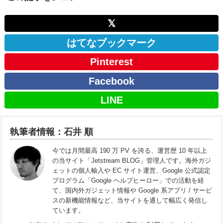
𝕏
はてなブックマーク
Pinterest
Facebook
LINE
執筆者情報：石井 順
今では月間最高 190 万 PV を誇る、運営歴 10 年以上
の当サイト「Jetstream BLOG」管理人です。海外ガジ
ェットの個人輸入や EC サイト運営、Google 公式認定
プログラム「Google ヘルプヒーロー」での活動を経
て、国内外ガジェット情報や Google 系アプリ / サービ
スの新機能情報など、当サイトを通して幅広く発信し
ています。