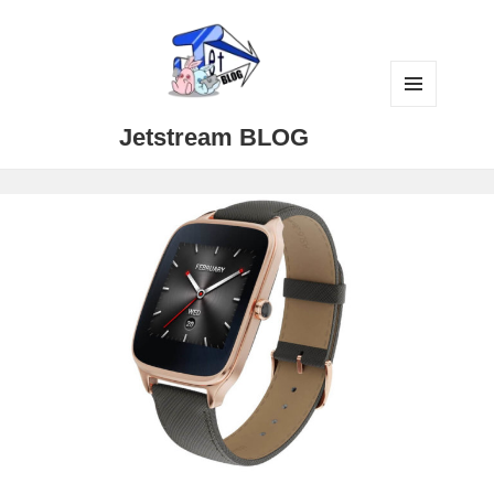
メニュ
Jetstream BLOG
ーとウ
ィジェ
ット