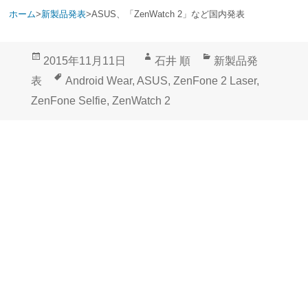
ホーム
>
新製品発表
>
ASUS、「ZenWatch 2」など国内発表
投
作
カ
2015年11月11日
石井 順
新製品発
稿
成
テ
タ
表
Android Wear
,
ASUS
,
ZenFone 2 Laser
,
日:
者
ゴ
グ
ZenFone Selfie
,
ZenWatch 2
リ
ー