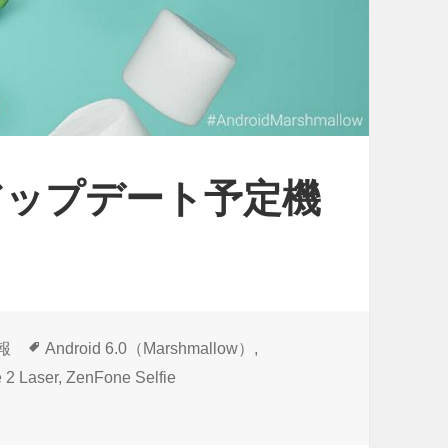
e
r
（
Z
E
5
6.0アップデート予定機
0
0
K
L
）
」
タ
情報
Android 6.0（Marshmallow）
,
グ
a
 2 Laser
,
ZenFone Selfie
開 に
u
V