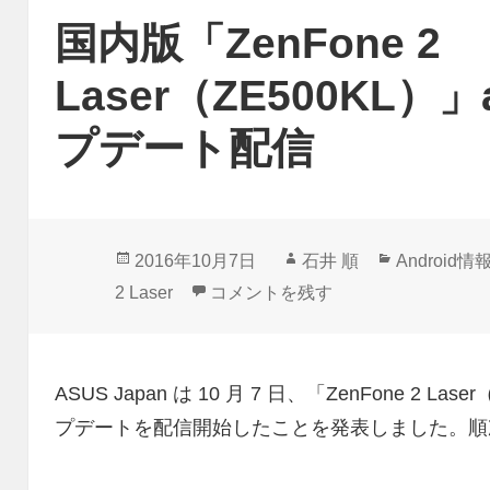
国内版「ZenFone 2
Laser（ZE500KL）
プデート配信
投
作
カ
2016年10月7日
石井 順
Android情
稿
成
テ
国内版「ZenFone 2 Laser（ZE
2 Laser
コメントを残す
日:
者
ゴ
リ
ー
ASUS Japan は 10 月 7 日、「ZenFone 2 La
プデートを配信開始したことを発表しました。順次配信