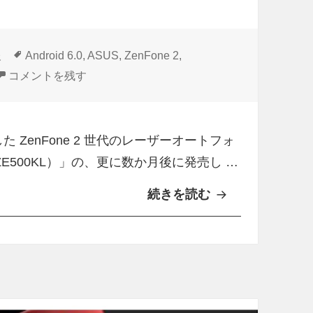
タ
報
Android 6.0
,
ASUS
,
ZenFone 2
,
グ
国内版「ZenFone 2 Laser（ZE601KL）」Android 6.0
コメントを残す
に発売した ZenFone 2 世代のレーザーオートフォ
（ZE500KL）」の、更に数か月後に発売し …
続きを読む
国
内
版
「
Z
e