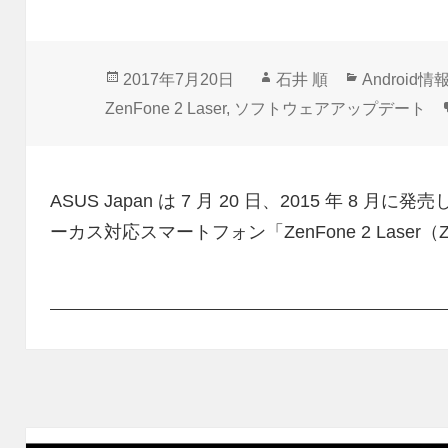
投
作
カ
2017年7月20日
石井 順
Android情
稿
成
テ
ZenFone 2 Laser
,
ソフトウェアアップデート
日:
者
ゴ
リ
ー
ASUS Japan は 7 月 20 日、2015 年 8 月
ーカス対応スマートフォン「ZenFone 2 Laser