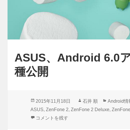
ASUS、Android 
種公開
投
作
カ
2015年11月18日
石井 順
Android
稿
成
テ
ASUS
,
ZenFone 2
,
ZenFone 2 Deluxe
,
ZenFone
日:
者
ゴ
ASUS、Android 6.0アップデート予定機種公
コメントを残す
リ