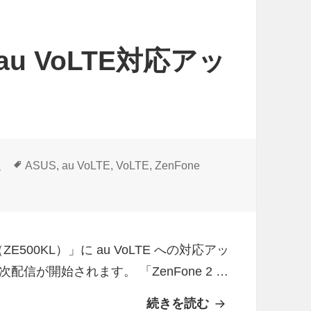
6
0
1
」au VoLTE対応アッ
K
L
）
」
A
タ
報
ASUS
,
au VoLTE
,
VoLTE
,
ZenFone
n
グ
500KL）」au VoLTE対応アップデート配信 に
d
r
o
ser（ZE500KL）」に au VoLTE への対応アッ
i
が開始されます。 「ZenFone 2 …
d
6
続きを読む
国