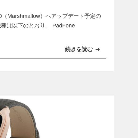
o
 6.0（Marshmallow）へアップデート予定の
L
は以下のとおり。 PadFone
T
E
対
続きを読む
A
応
S
ア
U
ッ
S
プ
、
デ
A
ー
n
ト
d
配
r
信
o