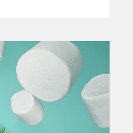
.
内
0
版
ア
「
ッ
Z
プ
e
デ
n
ー
F
ト
o
開
n
始
e
2
L
a
s