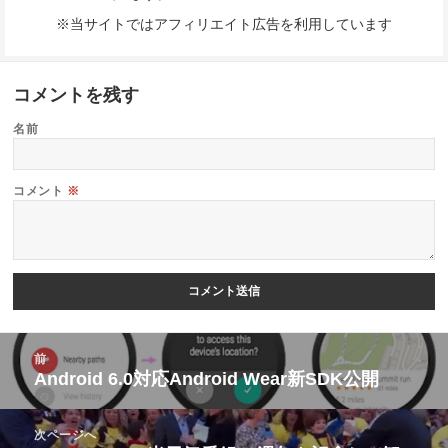
※当サイトではアフィリエイト広告を利用しています
コメントを残す
名前
コメント
※
投
前
稿
Android 6.0対応Android Wear新SDK公開
前
ナ
の
ビ
次ページへ
投