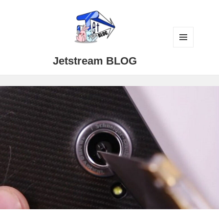
メニュ
Jetstream BLOG
ーとウ
ィジェ
ット