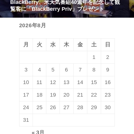
BlackBerry、米天気番組40週年を記念して観
次
ゲ
稿:
覧客に「BlackBerry Priv」プレゼント
の
ー
投
シ
2026年8月
稿:
ョ
ン
月
火
水
木
金
土
日
1
2
3
4
5
6
7
8
9
10
11
12
13
14
15
16
17
18
19
20
21
22
23
24
25
26
27
28
29
30
31
« 3月