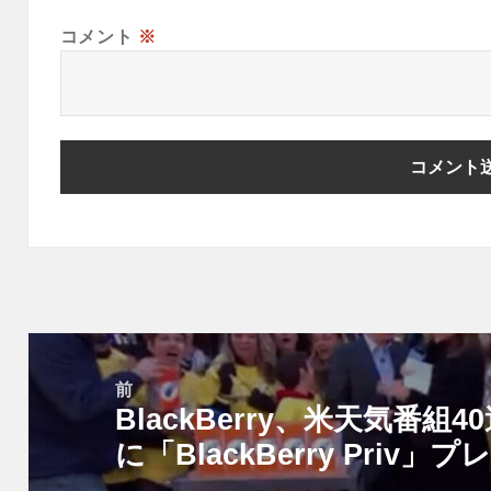
コメント
※
投
稿
前
BlackBerry、米天気番
ナ
前
ビ
に「BlackBerry Priv」
の
ゲ
投