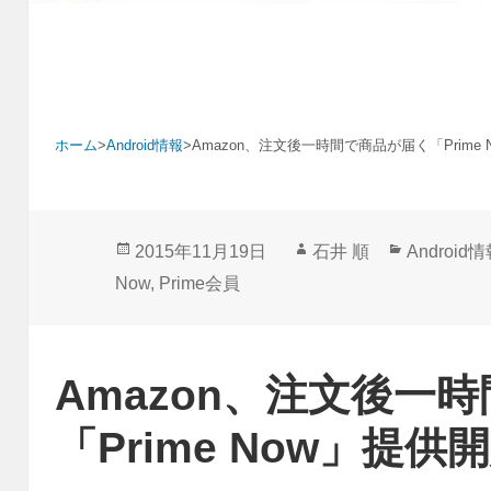
ホーム
>
Android情報
>
Amazon、注文後一時間で商品が届く「Prime
投
作
カ
2015年11月19日
石井 順
Android
稿
成
テ
Now
,
Prime会員
日:
者
ゴ
リ
ー
Amazon、注文後一
「Prime Now」提供