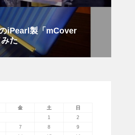
用のiPearl製「mCover
してみた
金
土
日
1
2
7
8
9