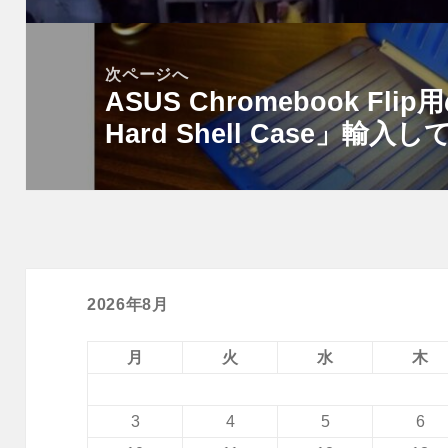
ー
稿:
シ
次ページへ
ョ
ASUS Chromebook Flip
次
ン
Hard Shell Case」輸入
の
投
稿:
2026年8月
月
火
水
木
3
4
5
6