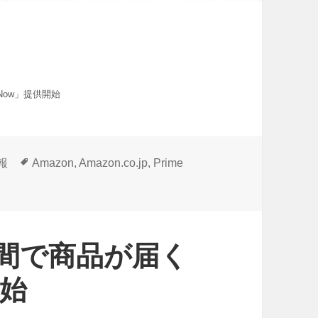
 Now」提供開始
タ
情報
Amazon
,
Amazon.co.jp
,
Prime
グ
時間で商品が届く
開始