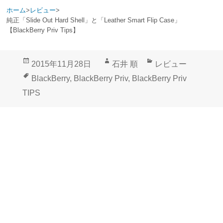
ホーム
>
レビュー
>
純正「Slide Out Hard Shell」と「Leather Smart Flip Case」
【BlackBerry Priv Tips】
投
作
カ
2015年11月28日
石井 順
レビュー
稿
成
テ
タ
BlackBerry
,
BlackBerry Priv
,
BlackBerry Priv
日:
者
ゴ
グ
TIPS
リ
ー