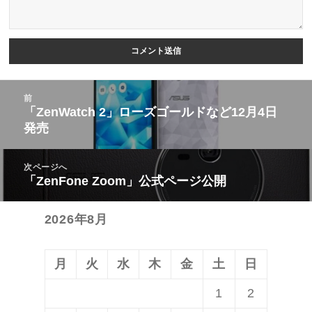
投
前
稿
「ZenWatch 2」ローズゴールドなど12月4日
前
発売
ナ
の
ビ
投
次ページへ
ゲ
稿:
「ZenFone Zoom」公式ページ公開
次
ー
の
シ
2026年8月
投
ョ
稿:
ン
月
火
水
木
金
土
日
1
2