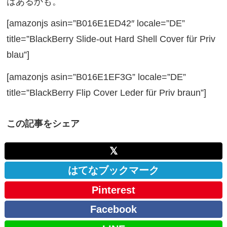
はあるかも。
[amazonjs asin=”B016E1ED42″ locale=”DE”
title=”BlackBerry Slide-out Hard Shell Cover für Priv
blau”]
[amazonjs asin=”B016E1EF3G” locale=”DE”
title=”BlackBerry Flip Cover Leder für Priv braun”]
この記事をシェア
𝕏
はてなブックマーク
Pinterest
Facebook