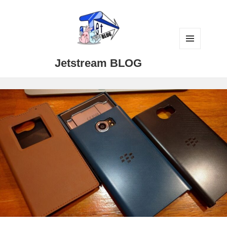
メニュ
Jetstream BLOG
ーとウ
ィジェ
ット