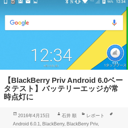
a
タ
c
テ
k
ス
B
ト
e
】
r
主
r
な
y
機
P
能
【BlackBerry Priv Android 6.0ベー
r
追
タテスト】バッテリーエッジが常
i
加
時点灯に
v
や
A
変
投
作
カ
タ
2016年4月15日
石井 順
レポート
n
更
稿
成
テ
グ
Android 6.0.1
,
BlackBerry
,
BlackBerry Priv
,