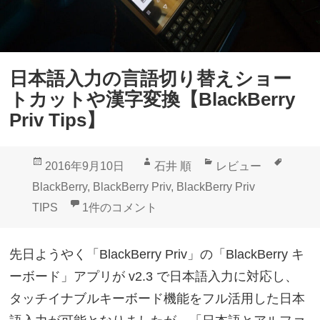
日本語入力の言語切り替えショー
トカットや漢字変換【BlackBerry
Priv Tips】
投
作
カ
タ
2016年9月10日
石井 順
レビュー
稿
成
テ
グ
BlackBerry
,
BlackBerry Priv
,
BlackBerry Priv
日:
者
ゴ
日本語入力の言語切り替えショートカットや漢字変換【Bl
TIPS
1件のコメント
リ
ー
先日ようやく「BlackBerry Priv」の「BlackBerry キ
ーボード」アプリが v2.3 で日本語入力に対応し、
タッチイナブルキーボード機能をフル活用した日本