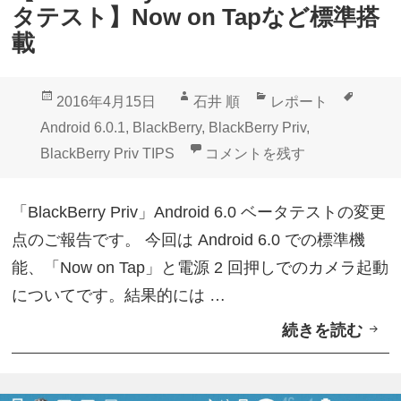
r
デ
タテスト】Now on Tapなど標準搭
i
ー
載
v
ト
A
配
投
作
カ
タ
2016年4月15日
石井 順
レポート
n
信
稿
成
テ
グ
Android 6.0.1
,
BlackBerry
,
BlackBerry Priv
,
d
開
日:
者
ゴ
【BlackBerry Priv Andro
BlackBerry Priv TIPS
コメントを残す
r
始
リ
o
ー
「BlackBerry Priv」Android 6.0 ベータテストの変更
i
点のご報告です。 今回は Android 6.0 での標準機
d
能、「Now on Tap」と電源 2 回押しでのカメラ起動
6
についてです。結果的には …
.
続きを読む
【
0
B
ベ
l
ー