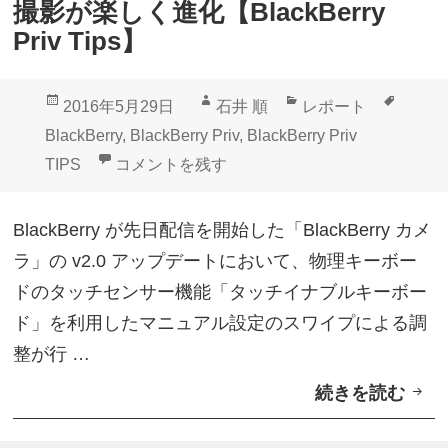
撮影が楽しく進化【BlackBerry
ョ
Priv Tips】
ー
ト
投
作
カ
タ
2016年5月29日
石井 順
レポート
カ
稿
成
テ
グ
BlackBerry
,
BlackBerry Priv
,
BlackBerry Priv
ッ
日:
者
ゴ
「BlackBerry カメラ」マニュアル撮影が楽しく進化【B
TIPS
コメントを残す
ト
リ
や
ー
BlackBerry が先日配信を開始した「BlackBerry カメ
漢
ラ」の v2.0 アップデートにおいて、物理キーボー
字
ドのタッチセンサー機能「タッチイナブルキーボー
変
ド」を利用したマニュアル設定のスワイプによる調
換
整が行 …
【
続きを読む
「
B
B
l