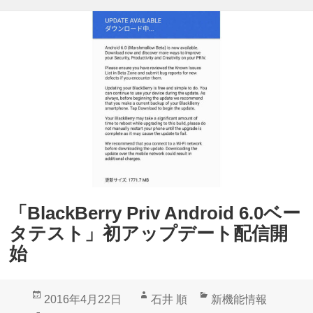
l
a
a
c
c
k
k
B
B
e
e
r
r
r
r
y
y
P
カ
r
「BlackBerry Priv Android 6.0ベー
メ
i
タテスト」初アップデート配信開
ラ
v
始
」
T
マ
i
投
作
カ
2016年4月22日
石井 順
新機能情報
ニ
p