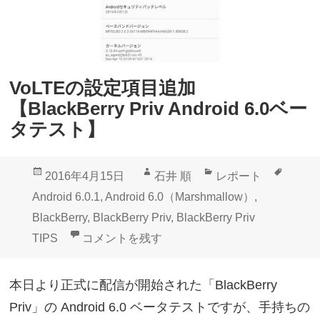
r
N
r
o
y
w
P
o
VoLTEの設定項目追加
r
n
【BlackBerry Priv Android 6.0ベー
i
T
タテスト】
v
a
A
p
投
作
カ
タ
2016年4月15日
石井 順
レポート
n
な
稿
成
テ
グ
Android 6.0.1
,
Android 6.0（Marshmallow）
,
d
ど
日:
者
ゴ
BlackBerry
,
BlackBerry Priv
,
BlackBerry Priv
r
標
リ
VoLTEの設定項目追加【BlackBerry Priv And
TIPS
コメントを残す
o
準
ー
i
搭
本日より正式に配信が開始された「BlackBerry
d
載
Priv」の Android 6.0 ベータテストですが、手持ちの
6