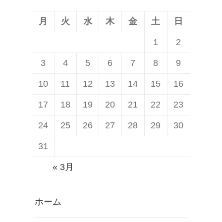
ス
B
充
l
月
火
水
木
金
土
日
電
a
1
2
時
c
3
4
5
6
7
8
9
の
k
位
B
10
11
12
13
14
15
16
置
e
17
18
19
20
21
22
23
確
r
24
25
26
27
28
29
30
認
r
機
y
31
能
P
« 3月
【
r
B
i
ホーム
l
v
a
T