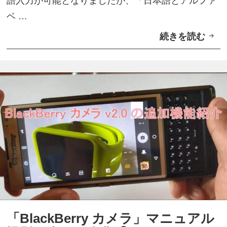
語入力が可能となりましたが、「日本語とアルファ
ベ …
続きを読む
日
本
語
入
力
の
言
語
切
り
替
え
「BlackBerry カメラ」マニュアル
シ