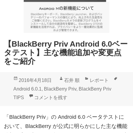
e
a
r
c
r
k
y
B
P
e
【BlackBerry Priv Android 6.0ベー
r
r
タテスト】主な機能追加や変更点
i
r
をご紹介
v
y
A
P
投
作
カ
タ
2016年4月18日
石井 順
レポート
n
r
稿
成
テ
グ
Android 6.0.1
,
BlackBerry Priv
,
BlackBerry Priv
d
i
日:
者
ゴ
【BlackBerry Priv Android 6.0ベ
TIPS
コメントを残す
r
v
リ
o
T
ー
「BlackBerry Priv」の Android 6.0 ベータテストに
i
i
おいて、BlackBerry が公式に明らかにした主な機能
d
p