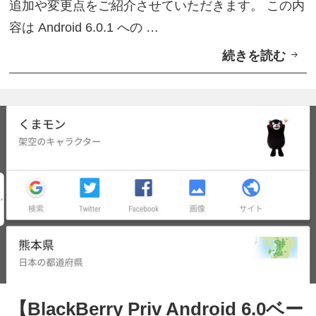
追加や変更点をご紹介させていただきます。 この内
6
s
容は Android 6.0.1 への …
.
】
続きを読む
【
0
B
ベ
l
ー
a
タ
c
テ
k
ス
B
ト
e
」
r
初
r
ア
y
ッ
P
プ
【BlackBerry Priv Android 6.0ベー