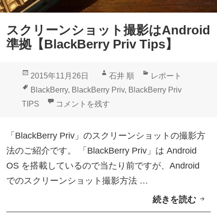
ア
l
ル
i
スクリーンショット撮影はAndroid
フ
p
準拠【BlackBerry Priv Tips】
ァ
C
ベ
a
投
作
カ
2015年11月26日
石井 順
レポート
ッ
s
稿
成
テ
タ
BlackBerry
,
BlackBerry Priv
,
BlackBerry Priv
ト
e
日:
者
ゴ
グ
スクリーンショット撮影はAndroid準拠【BlackBerr
TIPS
コメントを残す
切
」
リ
り
【
ー
「BlackBerry Priv」のスクリーンショットの撮影方
替
B
法のご紹介です。 「BlackBerry Priv」は Android
え
l
OS を搭載しているので当たり前ですが、Android
「
a
でのスクリーンショット撮影方法 …
W
c
続きを読む
ス
n
k
ク
n