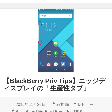
B
リ
K
e
ー
e
r
ン
y
r
シ
b
y
ョ
o
P
ッ
a
r
ト
r
i
撮
d
v
影
L
T
は
a
i
【BlackBerry Priv Tips】エッジデ
A
b
p
ィスプレイの「生産性タブ」
n
」
s
d
【
】
投
作
カ
2015年11月26日
石井 順
レビュー
r
B
稿
成
テ
タ
BlackBerry Priv
,
BlackBerry Priv TIPS