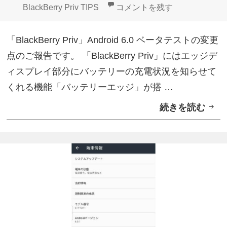
d
点
日:
者
ゴ
【BlackBerry Priv An
BlackBerry Priv TIPS
コメントを残す
r
を
リ
o
ご
ー
「BlackBerry Priv」Android 6.0 ベータテストの変更
i
紹
点のご報告です。 「BlackBerry Priv」にはエッジデ
d
介
ィスプレイ部分にバッテリーの充電状況を知らせて
6
くれる機能「バッテリーエッジ」が搭 …
.
続きを読む
【
0
B
ベ
l
ー
a
タ
c
テ
k
ス
B
ト
e
】