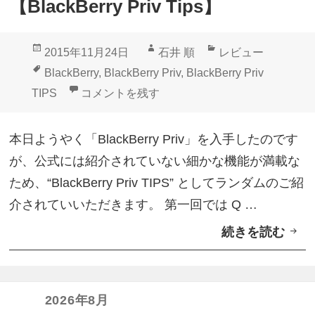
【BlackBerry Priv Tips】
ポ
ッ
投
作
カ
2015年11月24日
石井 順
レビュー
プ
稿
成
テ
タ
BlackBerry
,
BlackBerry Priv
,
BlackBerry Priv
ア
日:
者
ゴ
グ
ワイヤレス充電時の位置確認機能【BlackBerry Pr
TIPS
コメントを残す
ッ
リ
プ
ー
本日ようやく「BlackBerry Priv」を入手したのです
ウ
が、公式には紹介されていない細かな機能が満載な
ィ
ため、“BlackBerry Priv TIPS” としてランダムのご紹
ジ
介されていいただきます。 第一回では Q …
ェ
続きを読む
ワ
ッ
イ
ト
ヤ
」
レ
【
2026年8月