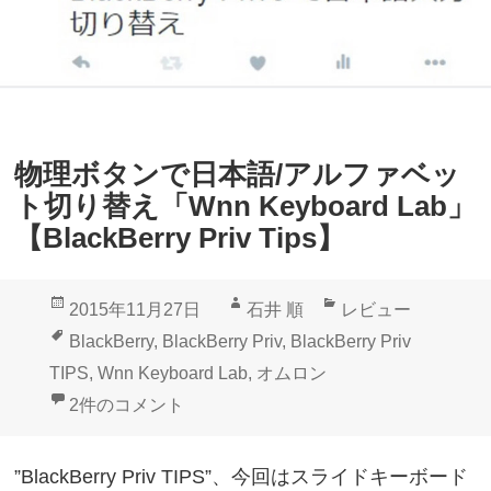
e
r
O
r
u
y
t
P
H
r
物理ボタンで日本語/アルファベッ
a
i
ト切り替え「Wnn Keyboard Lab」
r
v
【BlackBerry Priv Tips】
d
T
S
i
投
作
カ
2015年11月27日
石井 順
レビュー
h
p
稿
成
テ
タ
BlackBerry
,
BlackBerry Priv
,
BlackBerry Priv
e
s
日:
者
ゴ
グ
TIPS
,
Wnn Keyboard Lab
,
オムロン
l
】
リ
物理ボタンで日本語/アルファベット切り替え「Wnn Keyboard
2件のコメント
l
ー
」
”BlackBerry Priv TIPS”、今回はスライドキーボード