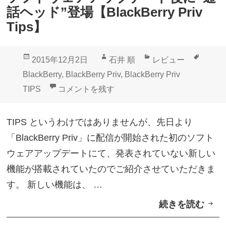
【
エ
話ヘッド”登場【BlackBerry Priv
B
ッ
Tips】
l
ジ
a
が
投
作
カ
タ
2015年12月2日
石井 順
レビュー
c
常
稿
成
テ
グ
BlackBerry
,
BlackBerry Priv
,
BlackBerry Priv
k
時
日:
者
ゴ
ソフトウェアアップデート後に“通話ヘッド”登場【Blac
TIPS
コメントを残す
B
点
リ
e
ー
灯
TIPS というわけではありませんが、先日より
r
に
「BlackBerry Priv」に配信が開始された初のソフト
r
ウェアアップデートにて、発表されていない新しい
y
機能が搭載されていたのでご紹介させていただきま
P
す。 新しい機能は、 …
r
続きを読む
ソ
i
フ
v