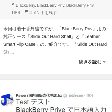
話
ス
稿
成
テ
タ
BlackBerry
,
BlackBerry Priv
,
BlackBerry Priv
ヘ
ト
日:
者
ゴ
グ
純正「Slide Out Hard Shell」と「Leather Smart
TIPS
コメントを残す
ッ
】
リ
ド
ー
今回は若干番外編ですが、「BlackBerry Priv」用の
”
純正ケース「Slide Out Hard Shell」と「Leather
登
Smart Flip Case」のご紹介です。 「Slide Out Hard
場
Sh …
【
続きを読む
純
B
正
l
「
a
S
c
l
k
i
B
d
e