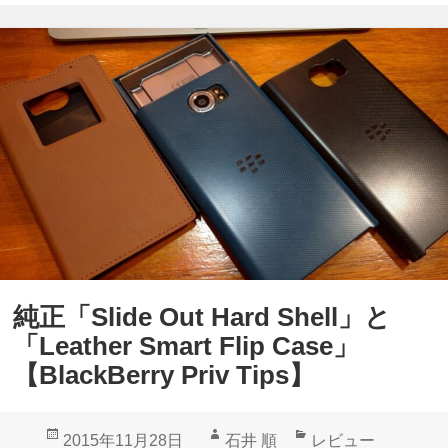
ト
A
ウ
n
ェ
d
ア
r
ア
o
ッ
i
プ
d
デ
6
ー
.
ト
0
純正「Slide Out Hard Shell」と
後
ベ
「Leather Smart Flip Case」
に
ー
【BlackBerry Priv Tips】
“
タ
通
テ
投
作
カ
2015年11月28日
石井 順
レビュー