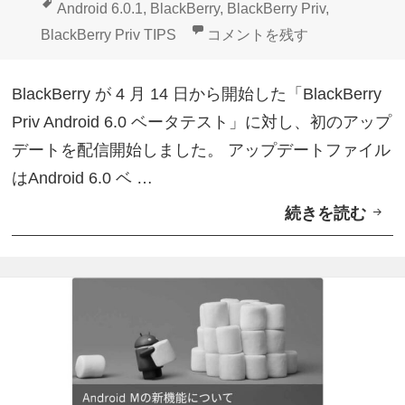
稿
成
テ
タ
Android 6.0.1
,
BlackBerry
,
BlackBerry Priv
,
ュ
s
日:
者
ゴ
グ
「BlackBerry Priv And
BlackBerry Priv TIPS
コメントを残す
ア
】
リ
ル
ー
BlackBerry が 4 月 14 日から開始した「BlackBerry
撮
Priv Android 6.0 ベータテスト」に対し、初のアップ
影
デートを配信開始しました。 アップデートファイル
が
はAndroid 6.0 ベ …
楽
続きを読む
「
し
B
く
l
進
a
化
c
【
k
B
B
l