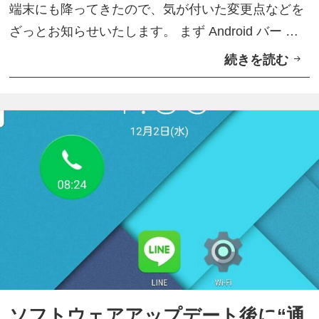
端末にも降ってきたので、気が付いた変更点などを
.
ざっとお知らせいたします。 まず Android バー …
0
続きを読む
V
ベ
o
ー
L
タ
T
テ
E
ス
の
ト
設
】
定
バ
項
ッ
目
テ
追
リ
加
ー
ソフトウェアアップデート後に“通