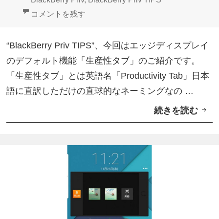
o
l
日:
者
ゴ
グ
【BlackBerry Priv Tips】エッジディスプレイの「
コメントを残す
i
a
リ
d
c
ー
“BlackBerry Priv TIPS”、今回はエッジディスプレイ
準
k
のデフォルト機能「生産性タブ」のご紹介です。
拠
B
「生産性タブ」とは英語名「Productivity Tab」日本
【
e
語に直訳しただけの直球的なネーミングなの …
B
r
続きを読む
【
l
r
B
a
y
l
c
P
a
k
r
c
B
i
k
e
v
B
r
T
e
r