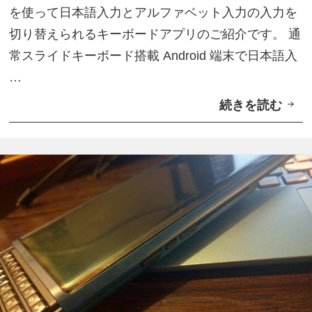
と
を使って日本語入力とアルファベット入力の入力を
「
切り替えられるキーボードアプリのご紹介です。 通
L
常スライドキーボード搭載 Android 端末で日本語入
e
…
a
続きを読む
物
t
理
h
ボ
e
タ
r
ン
S
で
m
日
a
本
r
語
t
/
F