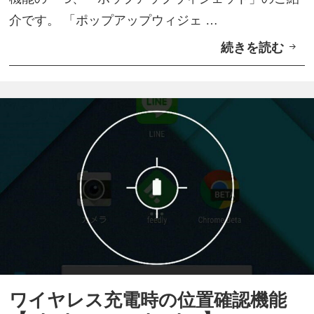
ジ
介です。 「ポップアップウィジェ …
デ
続きを読む
サ
ィ
ー
ス
ド
プ
パ
レ
テ
イ
ィ
の
ー
「
ア
生
プ
産
リ
性
対
タ
応
ブ
ワイヤレス充電時の位置確認機能
「
」