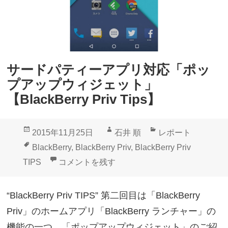
i
r
y
p
r
P
s
y
r
】
P
i
サードパティーアプリ対応「ポッ
r
v
プアップウィジェット」
i
T
【BlackBerry Priv Tips】
v
i
T
p
投
作
カ
2015年11月25日
石井 順
レポート
i
s
稿
成
テ
タ
BlackBerry
,
BlackBerry Priv
,
BlackBerry Priv
p
】
日:
者
ゴ
グ
サードパティーアプリ対応「ポップアップウィジェット」【
TIPS
コメントを残す
s
リ
】
ー
“BlackBerry Priv TIPS” 第二回目は「BlackBerry
エ
Priv」のホームアプリ「BlackBerry ランチャー」の
ッ
機能の一つ、「ポップアップウィジェット」のご紹