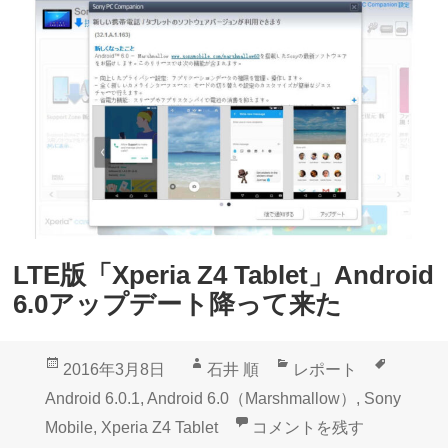
の
r
「
i
Z
v
e
」
n
ハ
W
ン
a
ズ
t
オ
c
ン
LTE版「Xperia Z4 Tablet」Android
h
動
6.0アップデート降って来た
2
画
」
投
作
カ
タ
2016年3月8日
石井 順
レポート
A
稿
成
テ
グ
Android 6.0.1
,
Android 6.0（Marshmallow）
,
Sony
n
日:
者
ゴ
LTE版「Xperia Z4 Tabl
Mobile
,
Xperia Z4 Tablet
コメントを残す
d