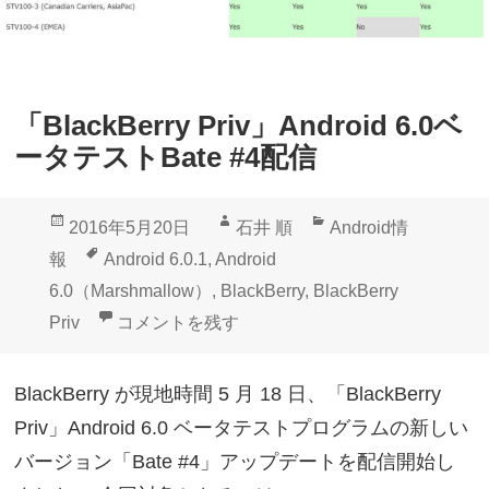
r
プ
r
ロ
y
グ
P
ラ
「BlackBerry Priv」Android 6.0ベ
r
ム
ータテストBate #4配信
i
「
v
B
投
作
カ
2016年5月20日
石井 順
Android情
」
a
稿
成
テ
タ
報
Android 6.0.1
,
Android
A
t
日:
者
ゴ
グ
6.0（Marshmallow）
,
BlackBerry
,
BlackBerry
n
e
リ
「BlackBerry Priv」Android 6.0ベータテストB
Priv
コメントを残す
d
#
ー
r
7
BlackBerry が現地時間 5 月 18 日、「BlackBerry
o
」
Priv」Android 6.0 ベータテストプログラムの新しい
i
配
バージョン「Bate #4」アップデートを配信開始し
d
信