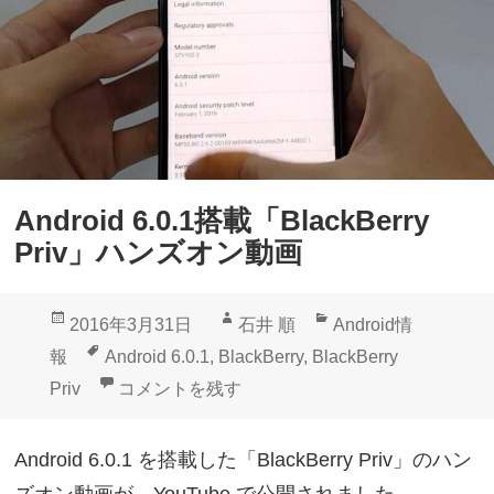
ト
設
】
定
バ
項
ッ
目
テ
追
リ
加
ー
Android 6.0.1搭載「BlackBerry
【
エ
Priv」ハンズオン動画
B
ッ
l
ジ
投
作
カ
2016年3月31日
石井 順
Android情
a
が
稿
成
テ
タ
報
Android 6.0.1
,
BlackBerry
,
BlackBerry
c
常
日:
者
ゴ
グ
Android 6.0.1搭載「BlackBerry Priv」ハン
Priv
コメントを残す
k
時
リ
B
点
ー
Android 6.0.1 を搭載した「BlackBerry Priv」のハン
e
灯