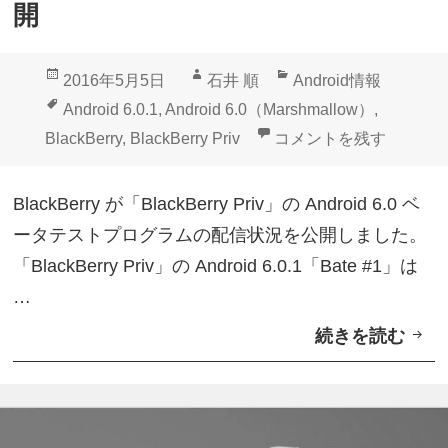
i
「
開
v
B
」
a
投
作
カ
2016年5月5日
石井 順
Android情報
A
t
稿
成
テ
タ
Android 6.0.1
,
Android 6.0（Marshmallow）
,
n
e
日:
者
ゴ
グ
「BlackBerry Pri
BlackBerry
,
BlackBerry Priv
コメントを残す
d
#
リ
r
5
ー
BlackBerry が「BlackBerry Priv」の Android 6.0 ベ
o
」
ータテストプログラムの配信状況を公開しました。
i
配
「BlackBerry Priv」の Android 6.0.1「Bate #1」は
d
信
…
6
続きを読む
「
.
B
0
l
ベ
a
ー