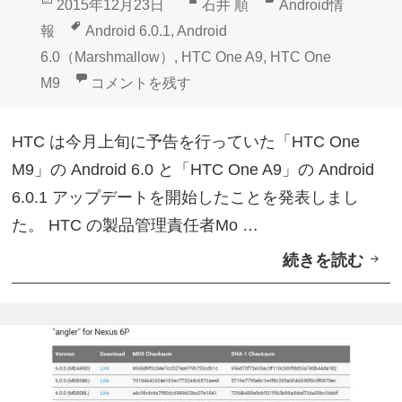
投
作
カ
2015年12月23日
石井 順
Android情
ッ
稿
成
テ
タ
報
Android 6.0.1
,
Android
チ
日:
者
ゴ
グ
6.0（Marshmallow）
,
HTC One A9
,
HTC One
を
リ
「HTC One M9」Android 6.0、「HTC One A
M9
コメントを残す
含
ー
む
HTC は今月上旬に予告を行っていた「HTC One
N
M9」の Android 6.0 と「HTC One A9」の Android
e
6.0.1 アップデートを開始したことを発表しまし
x
た。 HTC の製品管理責任者Mo …
u
続きを読む
「
s
H
用
T
フ
C
ァ
O
ク
n