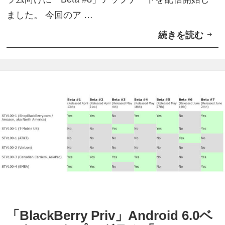
ました。 今回のア …
続きを読む
「
B
l
a
c
k
B
e
r
r
y
P
「BlackBerry Priv」Android 6.0ベ
r