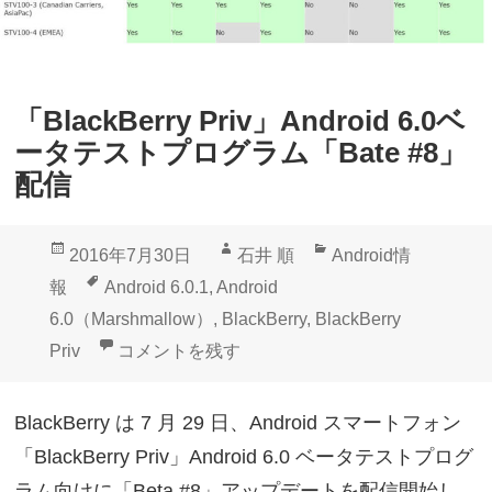
「BlackBerry Priv」Android 6.0ベ
ータテストプログラム「Bate #8」
配信
投
作
カ
2016年7月30日
石井 順
Android情
稿
成
テ
タ
報
Android 6.0.1
,
Android
日:
者
ゴ
グ
6.0（Marshmallow）
,
BlackBerry
,
BlackBerry
リ
「BlackBerry Priv」Android 6.0ベータテ
Priv
コメントを残す
ー
BlackBerry は 7 月 29 日、Android スマートフォン
「BlackBerry Priv」Android 6.0 ベータテストプログ
ラム向けに「Beta #8」アップデートを配信開始し