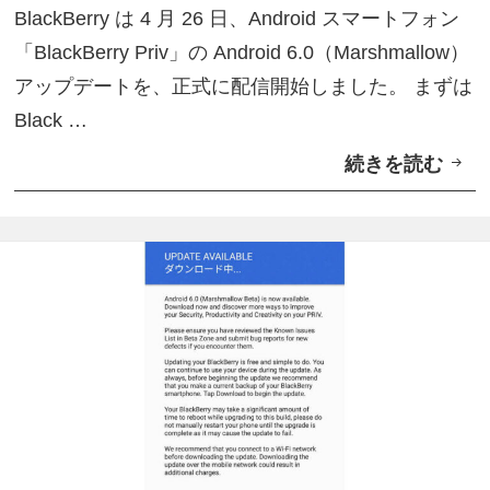
ー
BlackBerry は 4 月 26 日、Android スマートフォン
r
「BlackBerry Priv」の Android 6.0（Marshmallow）
o
アップデートを、正式に配信開始しました。 まずは
i
Black …
d
続きを読む
「
6
B
.
l
0
a
ベ
c
ー
k
タ
B
テ
e
ス
r
ト
r
プ