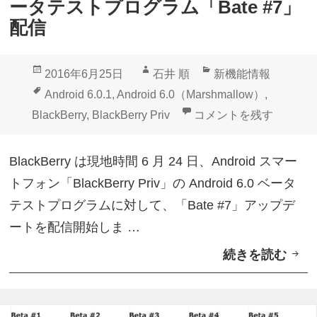
ータテストプログラム「Bate #7」
i
配信
v
」
投
作
カ
2016年6月25日
石井 順
新機能情報
A
稿
成
テ
タ
Android 6.0.1
,
Android 6.0（Marshmallow）
,
n
日:
者
ゴ
グ
「BlackBerry Priv
BlackBerry
,
BlackBerry Priv
コメントを残す
d
リ
r
ー
BlackBerry は現地時間 6 月 24 日、Android スマー
o
トフォン「BlackBerry Priv」の Android 6.0 ベータ
i
テストプログラムに対して、「Bate #7」アップデ
d
ートを配信開始しま …
6
続きを読む
「
.
B
0
l
ベ