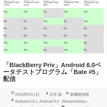
a
ー
c
タ
k
テ
B
ス
e
ト
r
プ
r
ロ
y
グ
P
ラ
「BlackBerry Priv」Android 6.0ベ
r
ム
ータテストプログラム「Bate #5」
i
「
配信
v
B
」
a
投
作
カ
2016年6月1日
石井 順
新機能情報
A
t
稿
成
テ
タ
Android 6.0.1
,
Android 6.0（Marshmallow）
,
n
e