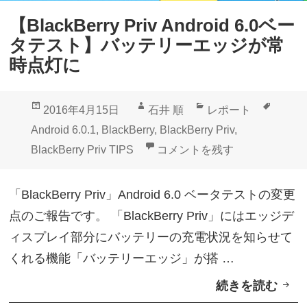
P
能
【BlackBerry Priv Android 6.0ベー
r
追
タテスト】バッテリーエッジが常
i
加
時点灯に
v
や
A
変
投
作
カ
タ
2016年4月15日
石井 順
レポート
n
更
稿
成
テ
グ
Android 6.0.1
,
BlackBerry
,
BlackBerry Priv
,
d
点
日:
者
ゴ
【BlackBerry Priv An
BlackBerry Priv TIPS
コメントを残す
r
を
リ
o
ご
ー
「BlackBerry Priv」Android 6.0 ベータテストの変更
i
紹
点のご報告です。 「BlackBerry Priv」にはエッジデ
d
介
ィスプレイ部分にバッテリーの充電状況を知らせて
6
くれる機能「バッテリーエッジ」が搭 …
.
続きを読む
【
0
B