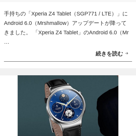
リ
r
ー
手持ちの「Xperia Z4 Tablet（SGP771 / LTE）」に
o
Android 6.0（Mrshmallow）アップデートが降って
i
きました。 「Xperia Z4 Tablet」のAndroid 6.0（Mr
d
…
W
続きを読む
L
e
T
a
E
r
版
1
「
.
X
4
p
ア
e
ッ
r
プ