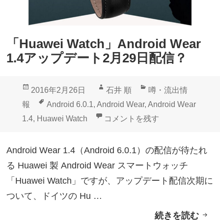
i
デ
a
ー
Z
ト
「Huawei Watch」Android Wear
4
降
1.4アップデート2月29日配信？
T
っ
a
て
投
作
カ
2016年2月26日
石井 順
噂・流出情
b
来
稿
成
テ
タ
報
Android 6.0.1
,
Android Wear
,
Android Wear
l
た
日:
者
ゴ
グ
「Huawei Watch」Android 
1.4
,
Huawei Watch
コメントを残す
e
リ
t
ー
Android Wear 1.4（Android 6.0.1）の配信が待たれ
」
る Huawei 製 Android Wear スマートウォッチ
A
「Huawei Watch」ですが、アップデート配信次期に
n
ついて、ドイツの Hu …
d
続きを読む
「
r