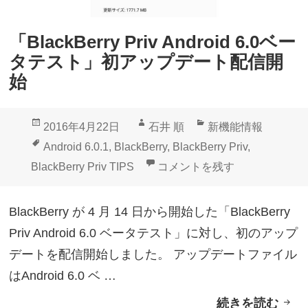
y
ロ
P
グ
「BlackBerry Priv Android 6.0ベー
r
ラ
タテスト」初アップデート配信開
i
ム
始
v
配
」
信
投
作
カ
2016年4月22日
石井 順
新機能情報
A
状
稿
成
テ
タ
Android 6.0.1
,
BlackBerry
,
BlackBerry Priv
,
n
況
日:
者
ゴ
グ
「BlackBerry Priv And
BlackBerry Priv TIPS
コメントを残す
d
公
リ
r
開
ー
BlackBerry が 4 月 14 日から開始した「BlackBerry
o
Priv Android 6.0 ベータテスト」に対し、初のアップ
i
デートを配信開始しました。 アップデートファイル
d
はAndroid 6.0 ベ …
6
続きを読む
「
.