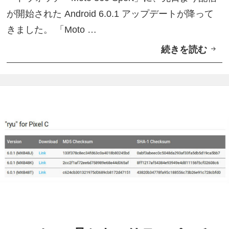
ト
が開始された Android 6.0.1 アップデートが降って
サ
きました。 「Moto …
イ
続きを読む
「
ズ
M
バ
o
リ
t
エ
o
ー
3
シ
6
ョ
0
ン
S
が
p
減
o
る
r