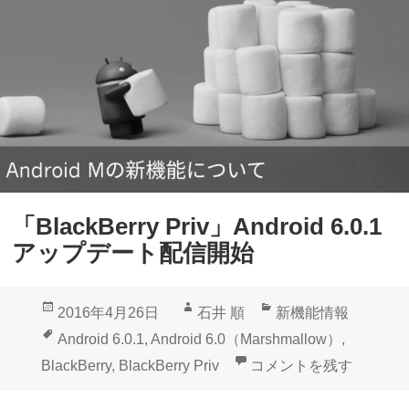
c
タ
k
テ
B
ス
e
ト
r
B
r
a
y
t
P
e
「BlackBerry Priv」Android 6.0.1
r
#
アップデート配信開始
i
4
v
配
投
作
カ
2016年4月26日
石井 順
新機能情報
」
信
稿
成
テ
タ
Android 6.0.1
,
Android 6.0（Marshmallow）
,
A
日:
者
ゴ
グ
「BlackBerry Priv」
BlackBerry
,
BlackBerry Priv
コメントを残す
n
リ
d