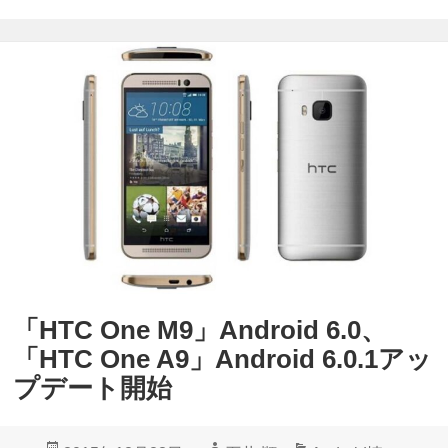
o
ア
o
ッ
g
プ
l
デ
e
ー
、
ト
2
が
月
降
セ
っ
キ
て
ュ
き
「HTC One M9」Android 6.0、
リ
た
「HTC One A9」Android 6.0.1アッ
テ
プデート開始
ィ
パ