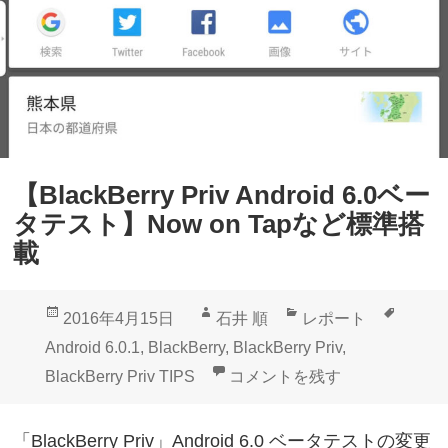
B
ト
e
」
r
初
r
ア
y
ッ
P
プ
【BlackBerry Priv Android 6.0ベー
r
デ
タテスト】Now on Tapなど標準搭
i
ー
載
v
ト
A
配
投
作
カ
タ
2016年4月15日
石井 順
レポート
n
信
稿
成
テ
グ
Android 6.0.1
,
BlackBerry
,
BlackBerry Priv
,
d
開
日:
者
ゴ
【BlackBerry Priv Andro
BlackBerry Priv TIPS
コメントを残す
r
始
リ
o
ー
「BlackBerry Priv」Android 6.0 ベータテストの変更