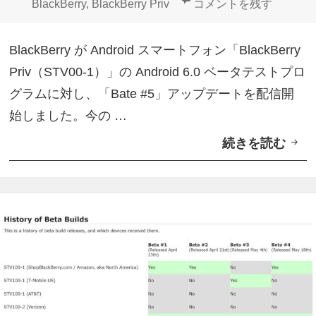
日:
者
ゴ
グ
「BlackBerry Priv
BlackBerry
,
BlackBerry Priv
コメントを残す
d
#
リ
r
8
ー
BlackBerry が Android スマートフォン「BlackBerry
o
」
Priv（STV00-1）」の Android 6.0 ベータテストプロ
i
配
グラムに対し、「Bate #5」アップデートを配信開
d
信
始しました。今の …
6
続きを読む
「
.
B
0
l
ベ
a
ー
c
タ
k
テ
B
ス
e
ト