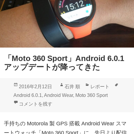
d
デ
W
ー
e
ト
a
2
r
月
v
2
「Moto 360 Sport」Android 6.0.1
1
9
アップデートが降ってきた
.
日
4
配
投
作
カ
タ
2016年2月12日
石井 順
レポート
で
信
稿
成
テ
グ
Android 6.0.1
,
Android Wear
,
Moto 360 Sport
は
？
日:
者
ゴ
「Moto 360 Sport」Android 6.0.1アップデートが降
コメントを残す
フ
リ
ォ
ー
手持ちの Motorola 製 GPS 搭載 Android Wear スマ
ン
ートウォッチ「Moto 360 Sport」に、先日より配信