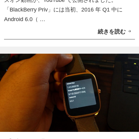
ズオン動画が、YouTube で公開されました。
r
に
「BlackBerry Priv」には当初、2016 年 Q1 中に
r
Android 6.0（ …
y
続きを読む
A
P
n
r
d
i
r
v
o
A
i
n
d
d
6
r
.
o
0
i
.
d
1
6