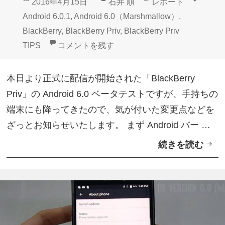
投
作
カ
タ
2016年4月15日
石井 順
レポート
n
な
稿
成
テ
グ
Android 6.0.1
,
Android 6.0（Marshmallow）
,
d
ど
日:
者
ゴ
BlackBerry
,
BlackBerry Priv
,
BlackBerry Priv
r
標
リ
VoLTEの設定項目追加【BlackBerry Priv And
TIPS
コメントを残す
o
準
ー
i
搭
本日より正式に配信が開始された「BlackBerry
d
載
Priv」の Android 6.0 ベータテストですが、手持ちの
6
端末にも降ってきたので、気が付いた変更点などを
.
ざっとお知らせいたします。 まず Android バー …
0
続きを読む
V
ベ
o
ー
L
タ
T
テ
E
ス
の