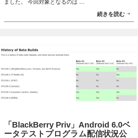
ました。 今回対象となるのは …
6
続きを読む
「
.
B
0
l
ベ
a
ー
c
タ
k
テ
B
ス
e
ト
r
プ
r
ロ
y
グ
P
ラ
「BlackBerry Priv」Android 6.0ベ
r
ム
ータテストプログラム配信状況公