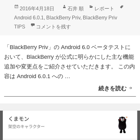
A
投
作
カ
タ
2016年4月18日
石井 順
レポート
n
稿
成
テ
グ
Android 6.0.1
,
BlackBerry Priv
,
BlackBerry Priv
d
日:
者
ゴ
【BlackBerry Priv Android 6.0ベ
TIPS
コメントを残す
r
リ
o
ー
「BlackBerry Priv」の Android 6.0 ベータテストに
i
おいて、BlackBerry が公式に明らかにした主な機能
d
追加や変更点をご紹介させていただきます。 この内
6
容は Android 6.0.1 への …
.
続きを読む
【
0
B
ベ
l
ー
a
タ
c
テ
k
ス