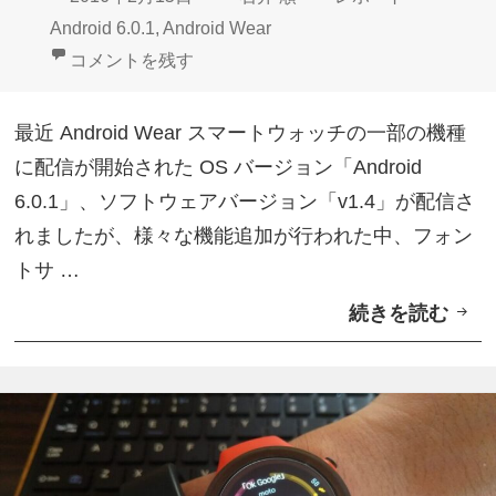
d
て
稿
成
テ
グ
Android 6.0.1
,
Android Wear
r
来
日:
者
ゴ
Android Wear v1.4ではフォントサイズバリエーショ
コメントを残す
o
た
リ
i
ー
最近 Android Wear スマートウォッチの一部の機種
d
に配信が開始された OS バージョン「Android
W
6.0.1」、ソフトウェアバージョン「v1.4」が配信さ
e
れましたが、様々な機能追加が行われた中、フォン
a
トサ …
r
続きを読む
A
1
n
.
d
4
r
ア
o
ッ
i
プ