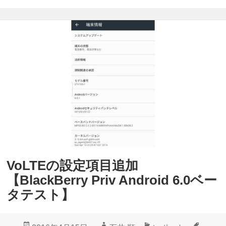
ベ
l
ー
a
タ
c
テ
k
ス
B
ト
e
】
r
N
r
o
y
w
P
o
VoLTEの設定項目追加
r
n
【BlackBerry Priv Android 6.0ベー
i
T
タテスト】
v
a
A
p