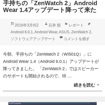
手持ちの「ZenWatch 2」Android
搭
.
Wear 1.4アップデート降って来た
載
0
「
ベ
投
作
カ
タ
2016年3月9日
石井 順
レポート
B
ー
稿
成
テ
グ
Android 6.0.1
,
Android Wear
,
ASUS
,
ZenWatch 2
,
l
タ
日:
者
ゴ
手持ちの「ZenWatch 2
ソフトウェアアップデート
コメントを残す
a
テ
リ
c
ス
ー
今朝、手持ちの「ZenWatch 2（WI501Q）」に
k
ト
Android Wear 1.4（Android 6.0.1）アップデートが
B
】
降ってきました。 「ZenWatch 2」ではスピーカー
e
のサポートも開始されるので、待 …
r
続きを読む
手
r
持
y
ち
P