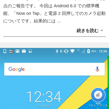
i
点のご報告です。 今回は Android 6.0 での標準機
d
能、「Now on Tap」と電源 2 回押しでのカメラ起動
6
についてです。結果的には …
.
続きを読む
【
0
B
ベ
l
ー
a
タ
c
テ
k
ス
B
ト
e
】
r
主
r
な
y
機