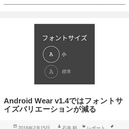
H
o
u
i
a
d
w
6
e
.
i
0
W
ア
a
ッ
t
プ
c
デ
h
ー
Android Wear v1.4ではフォントサ
」
ト
イズバリエーションが減る
A
降
n
っ
投
作
カ
タ
2016年2月15日
石井 順
レポート