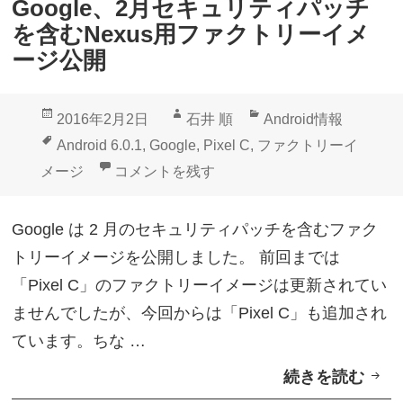
Google、2月セキュリティパッチ
t
を含むNexus用ファクトリーイメ
」
ージ公開
A
n
投
作
カ
2016年2月2日
石井 順
Android情報
d
稿
成
テ
タ
Android 6.0.1
,
Google
,
Pixel C
,
ファクトリーイ
r
日:
者
ゴ
グ
Google、2月セキュリティパッチを含むNe
メージ
コメントを残す
o
リ
i
ー
Google は 2 月のセキュリティパッチを含むファク
d
トリーイメージを公開しました。 前回までは
6
「Pixel C」のファクトリーイメージは更新されてい
.
ませんでしたが、今回からは「Pixel C」も追加され
0
ています。ちな …
.
続きを読む
G
1