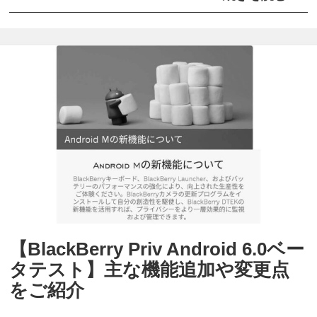
B
0
l
.
a
1
c
ア
k
ッ
B
プ
e
デ
r
ー
r
ト
y
配
P
信
【BlackBerry Priv Android 6.0ベー
r
開
タテスト】主な機能追加や変更点
i
始
をご紹介
v