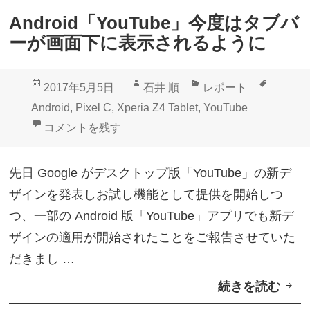
b
1
Android「YouTube」今度はタブバ
l
.
ーが画面下に表示されるように
e
1
t
が
投
作
カ
タ
2017年5月5日
石井 順
レポート
/
降
稿
成
テ
グ
Android
,
Pixel C
,
Xperia Z4 Tablet
,
YouTube
Z
っ
日:
者
ゴ
Android「YouTube」今度はタブバーが画面下に表
コメントを残す
3
て
リ
+
き
ー
先日 Google がデスクトップ版「YouTube」の新デ
」
た
ザインを発表しお試し機能として提供を開始しつ
A
つ、一部の Android 版「YouTube」アプリでも新デ
n
ザインの適用が開始されたことをご報告させていた
d
だきまし …
r
続きを読む
A
o
n
i