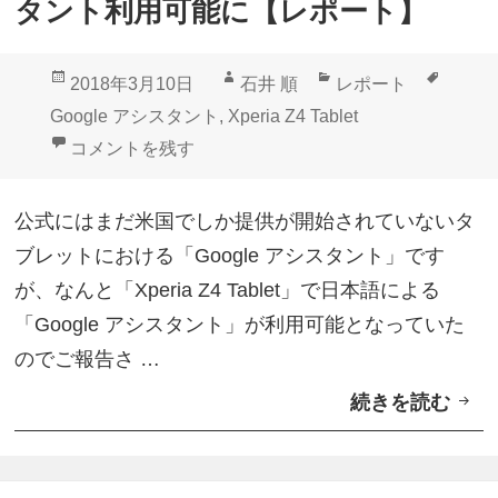
タント利用可能に【レポート】
Z
1
投
作
カ
タ
2018年3月10日
石井 順
レポート
S
稿
成
テ
グ
Google アシスタント
,
Xperia Z4 Tablet
O
日:
者
ゴ
「Xperia Z4 Tablet」Googleアシスタント利用可
コメントを残す
V
リ
3
ー
公式にはまだ米国でしか提供が開始されていないタ
6
ブレットにおける「Google アシスタント」です
」
が、なんと「Xperia Z4 Tablet」で日本語による
世
「Google アシスタント」が利用可能となっていた
界
のでご報告さ …
デ
続きを読む
「
ー
X
タ
p
定