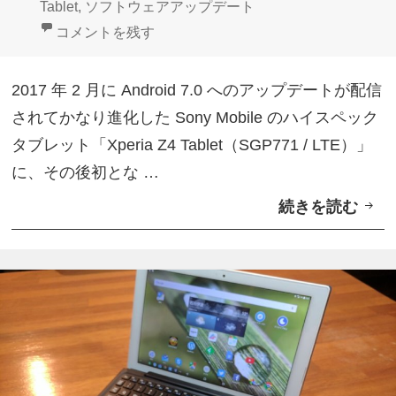
日:
者
ゴ
グ
Tablet
,
ソフトウェアアップデート
B
リ
LTE版「Xperia Z4 Tablet」Android 7.0マイナー
コメントを残す
5
ー
0
2017 年 2 月に Android 7.0 へのアップデートが配信
「
されてかなり進化した Sony Mobile のハイスペック
C
タブレット「Xperia Z4 Tablet（SGP771 / LTE）」
h
に、その後初とな …
r
続きを読む
L
o
T
m
E
e
版
リ
「
モ
X
ー
p
ト