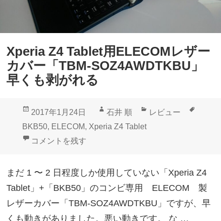
レ
ッ
ト
Xperia Z4 Tablet用ELECOMレザー
+
カバー「TBM-SOZ4AWDTKBU」
キ
早くも剥がれる
ー
ボ
投
作
カ
タ
2017年1月24日
石井 順
レビュー
ー
稿
成
テ
グ
BKB50
,
ELECOM
,
Xperia Z4 Tablet
ド
日:
者
ゴ
Xperia Z4 Tablet用ELECOMレザーカバー「TBM-
コメントを残す
の
リ
組
ー
まだ 1 〜 2 日程度しか使用していない「Xperia Z4
み
Tablet」+「BKB50」のコンビ専用 ELECOM 製
合
レザーカバー「TBM-SOZ4AWDTKBU」ですが、早
わ
くも動きがありました。悪い動きです。 な …