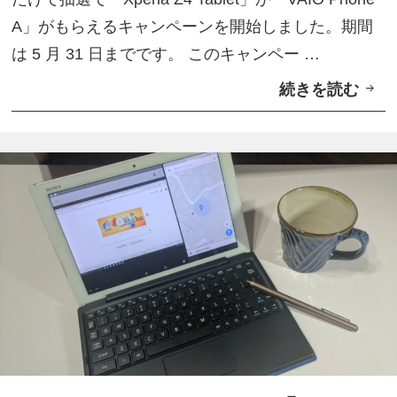
u
A」がもらえるキャンペーンを開始しました。期間
T
は 5 月 31 日までです。 このキャンペー …
u
続きを読む
「
b
X
e
p
リ
e
リ
r
ー
i
ス
a
Z
4
T
a
b