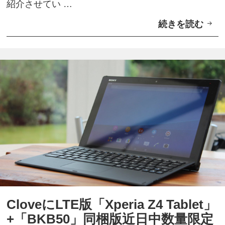
紹介させてい …
d
い
続きを読む
L
r
？
T
o
E
i
版
d
「
7
X
.
p
0
e
マ
r
イ
i
ナ
a
ー
Z
ア
CloveにLTE版「Xperia Z4 Tablet」
4
ッ
+「BKB50」同梱版近日中数量限定