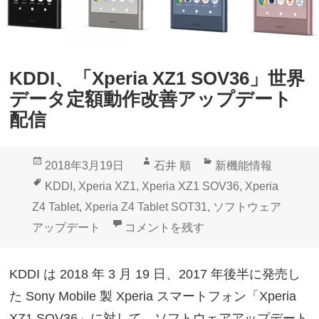
KDDI、「Xperia XZ1 SOV36」世界
データ定額動作改善アップデート
配信
投
作
カ
2018年3月19日
石井 順
新機能情報
稿
成
テ
タ
KDDI
,
Xperia XZ1
,
Xperia XZ1 SOV36
,
Xperia
日:
者
ゴ
グ
Z4 Tablet
,
Xperia Z4 Tablet SOT31
,
ソフトウェア
リ
KDDI、「Xperia XZ1 SOV3
アップデート
コメントを残す
ー
KDDI は 2018 年 3 月 19 日、2017 年後半に発売し
た Sony Mobile 製 Xperia スマートフォン「Xperia
XZ1 SOV36」に対して、ソフトウェアアップデート