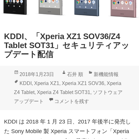
e
に
r
【
i
レ
a
ポ
KDDI、「Xperia XZ1 SOV36/Z4
X
ー
Tablet SOT31」セキュリティアッ
Z
ト
プデート配信
1
】
S
投
作
カ
2018年1月23日
石井 順
新機能情報
O
稿
成
テ
タ
KDDI
,
Xperia XZ1
,
Xperia XZ1 SOV36
,
Xperia
V
日:
者
ゴ
グ
Z4 Tablet
,
Xperia Z4 Tablet SOT31
,
ソフトウェア
3
リ
KDDI、「Xperia XZ1 SOV36/Z4
アップデート
コメントを残す
6
ー
」
KDDI は 2018 年 1 月 23 日、2017 年後半に発売し
セ
た Sony Mobile 製 Xperia スマートフォン「Xperia
キ