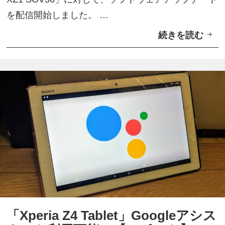
を配信開始しました。 …
続きを読む
K
D
D
I
、
「
X
p
e
r
i
a
「Xperia Z4 Tablet」Googleアシス
X