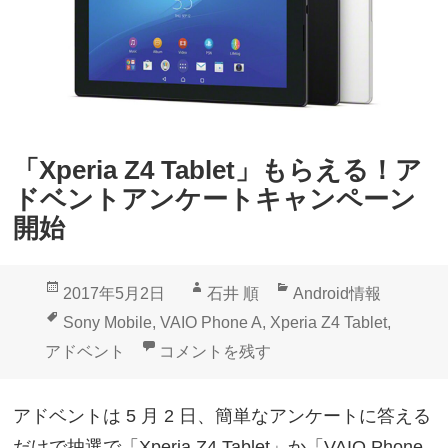
マ
れ
テ
る
リ
よ
ア
う
ル
に
「Xperia Z4 Tablet」もらえる！ア
デ
ドベントアンケートキャンペーン
ザ
開始
イ
ン
投
作
カ
2017年5月2日
石井 順
Android情報
採
稿
成
テ
タ
Sony Mobile
,
VAIO Phone A
,
Xperia Z4 Tablet
,
用
日:
者
ゴ
グ
「Xperia Z4 Tablet」もらえる！
アドベント
コメントを残す
新
リ
Y
ー
アドベントは 5 月 2 日、簡単なアンケートに答える
o
だけで抽選で「Xperia Z4 Tablet」か「VAIO Phone