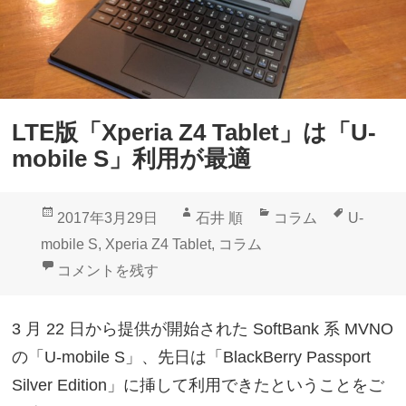
e
デ
r
ス
i
ク
a
ト
Z
ッ
LTE版「Xperia Z4 Tablet」は「U-
4
プ
mobile S」利用が最適
T
」
a
日
投
作
カ
タ
2017年3月29日
石井 順
コラム
U-
b
本
稿
成
テ
グ
mobile S
,
Xperia Z4 Tablet
,
コラム
l
語
日:
者
ゴ
LTE版「Xperia Z4 Tablet」は「U-mobile S」利用が
コメントを残す
e
入
リ
t
力
ー
3 月 22 日から提供が開始された SoftBank 系 MVNO
」
で
の「U-mobile S」、先日は「BlackBerry Passport
A
き
Silver Edition」に挿して利用できたということをご
n
な