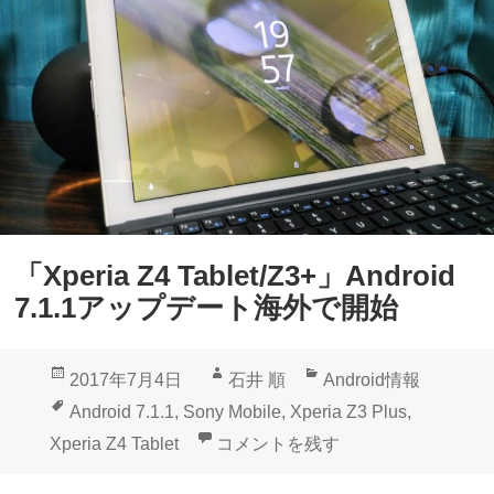
r
e
i
t
a
S
Z
O
4
T
T
3
a
1
b
」
「Xperia Z4 Tablet/Z3+」Android
l
セ
7.1.1アップデート海外で開始
e
キ
t
ュ
投
作
カ
2017年7月4日
石井 順
Android情報
（
リ
稿
成
テ
タ
Android 7.1.1
,
Sony Mobile
,
Xperia Z3 Plus
,
S
テ
日:
者
ゴ
グ
「Xperia Z4 Tablet/Z3+」And
Xperia Z4 Tablet
コメントを残す
G
ィ
リ