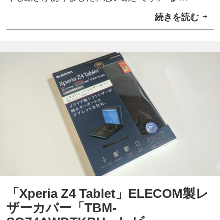
せ
続きを読む
X
大
p
分
e
実
r
用
i
的
a
に
Z
な
4
っ
T
た
a
【
b
コ
l
ラ
「Xperia Z4 Tablet」ELECOM製レ
e
ム
ザーカバー「TBM-
t
】