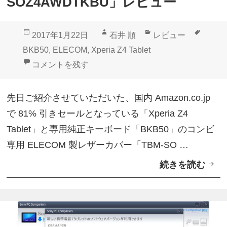
SOZ4AWDTKBU」レビュー
用
E
投
作
カ
タ
2017年1月22日
石井 順
レビュー
L
稿
成
テ
グ
BKB50
,
ELECOM
,
Xperia Z4 Tablet
E
日:
者
ゴ
「Xperia Z4 Tablet」ELECOM製レザーカバー「TB
コメントを残す
C
リ
O
ー
先日ご紹介させていただいた、国内 Amazon.co.jp
M
で 81% 引きセールとなっている「Xperia Z4
レ
Tablet」と専用純正キーボード「BKB50」のコンビ
ザ
専用 ELECOM 製レザーカバー「TBM-SO …
ー
続きを読む
「
カ
X
バ
p
ー
e
「