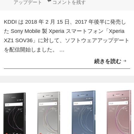
リ
KDDI、「Xperia XZ1 SOV36
アップデート
コメントを残す
o
ー
g
KDDI は 2018 年 2 月 15 日、2017 年後半に発売し
l
た Sony Mobile 製 Xperia スマートフォン「Xperia
e
XZ1 SOV36」に対して、ソフトウェアアップデート
ア
を配信開始しました。 …
シ
続きを読む
K
ス
D
タ
D
ン
I
ト
、
利
「
用
X
可
p
能