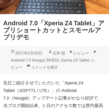
i
0
a
」
Z
同
Android 7.0「Xperia Z4 Tablet」ア
4
梱
プリショートカットとスモールア
T
版
プリデモ
a
近
b
日
投
作
カ
タ
2017年2月20日
石井 順
レビュー
l
中
稿
成
テ
グ
Android 7.0 Nougat
,
BKB50
,
Xperia Z4 Tablet
,
レ
e
数
日:
者
ゴ
Android 7.0「Xperia Z4 Tablet
ビュー
コメントを残す
t
量
リ
」
限
ー
先日ご紹介させていただいた「Xperia Z4
フ
定
Tablet（SGP771 / LTE）」の Android
ラ
入
7.0（Nougat）アップデート記事がかなり好評で、
ン
荷
当ブログ開始以来、1 日のアクセス数では歴代最高