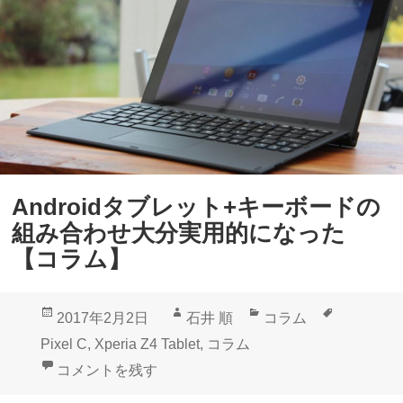
i
リ
a
シ
Z
ョ
4
ー
T
ト
a
カ
b
ッ
Androidタブレット+キーボードの
l
ト
組み合わせ大分実用的になった
e
と
【コラム】
t
ス
」
モ
投
作
カ
タ
2017年2月2日
石井 順
コラム
A
ー
稿
成
テ
グ
Pixel C
,
Xperia Z4 Tablet
,
コラム
n
ル
日:
者
ゴ
Androidタブレット+キーボードの組み合わせ大分実
コメントを残す
d
ア
リ