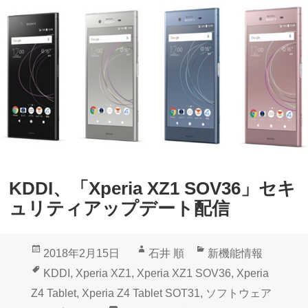
e
額
r
動
i
作
a
改
Z
善
4
ア
T
ッ
a
プ
b
デ
KDDI、「Xperia XZ1 SOV36」セキ
l
ー
ュリティアップデート配信
e
ト
t
配
投
作
カ
2018年2月15日
石井 順
新機能情報
」
信
稿
成
テ
タ
KDDI
,
Xperia XZ1
,
Xperia XZ1 SOV36
,
Xperia
G
日:
者
ゴ
グ
Z4 Tablet
,
Xperia Z4 Tablet SOT31
,
ソフトウェア
o