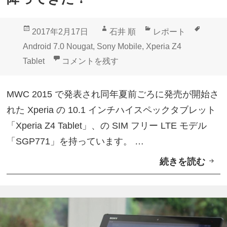
e
r
投
作
カ
タ
2017年2月17日
石井 順
レポート
i
稿
成
テ
グ
Android 7.0 Nougat
,
Sony Mobile
,
Xperia Z4
a
日:
者
ゴ
「Xperia Z4 Tablet」Android 7.0が降ってき
Tablet
コメントを残す
Z
リ
4
ー
MWC 2015 で発表され同年夏前ごろに発売が開始さ
T
れた Xperia の 10.1 インチハイスペックタブレット
a
「Xperia Z4 Tablet」、の SIM フリー LTE モデル
b
「SGP771」を持っています。 …
l
続きを読む
「
e
X
t
p
」
e
ア
r
プ