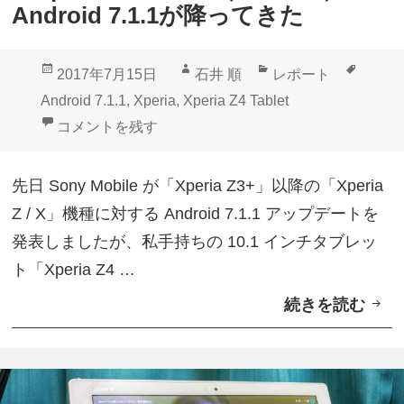
X
Android 7.1.1が降ってきた
Z
1
投
作
カ
タ
2017年7月15日
石井 順
レポート
S
稿
成
テ
グ
Android 7.1.1
,
Xperia
,
Xperia Z4 Tablet
O
日:
者
ゴ
「Xperia Z4 Tablet（SGP771）」Android 7.1.1
コメントを残す
V
リ
3
ー
先日 Sony Mobile が「Xperia Z3+」以降の「Xperia
6
Z / X」機種に対する Android 7.1.1 アップデートを
/
発表しましたが、私手持ちの 10.1 インチタブレッ
Z
ト「Xperia Z4 …
4
続きを読む
「
T
X
a
p
b
e
l