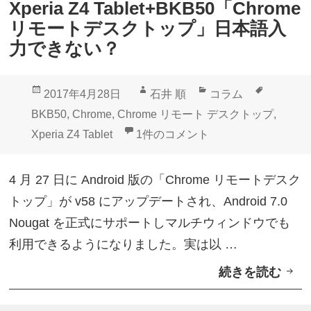
Xperia Z4 Tablet+BKB50「Chrome
l
リモートデスクトップ」日本語入
e
力できない？
t
」
投
作
カ
タ
2017年4月28日
石井 順
コラム
も
稿
成
テ
グ
BKB50
,
Chrome
,
Chrome リモート デスクトップ
,
ら
日:
者
ゴ
Xperia Z4 Tablet+BKB5
Xperia Z4 Tablet
1件のコメント
え
リ
る
ー
4 月 27 日に Android 版の「Chrome リモートデスク
！
トップ」が v58 にアップデートされ、Android 7.0
ア
Nougat を正式にサポートしマルチウィンドウでも
ド
利用できるようになりました。実は以 …
ベ
続きを読む
X
ン
p
ト