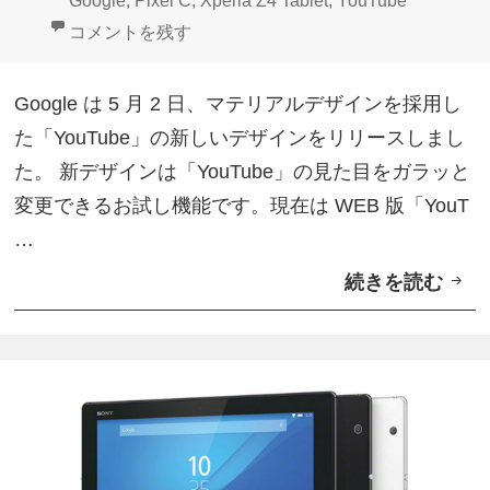
Google
,
Pixel C
,
Xperia Z4 Tablet
,
YouTube
今
で
日:
者
ゴ
グ
Google、マテリアルデザイン採用新YouTubeリリース
コメントを残す
度
開
リ
は
始
ー
Google は 5 月 2 日、マテリアルデザインを採用し
タ
た「YouTube」の新しいデザインをリリースしまし
ブ
た。 新デザインは「YouTube」の見た目をガラッと
バ
変更できるお試し機能です。現在は WEB 版「YouT
ー
…
が
続きを読む
G
画
o
面
o
下
g
に
l
表
e
示
、
さ