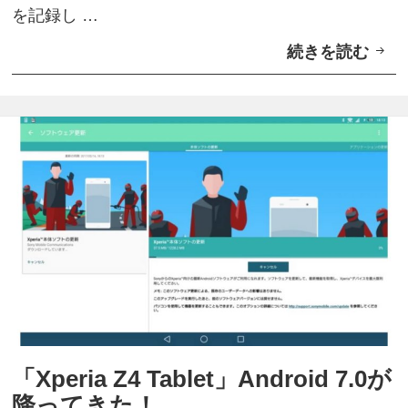
ス
へ
を記録し …
A
！
続きを読む
A
m
n
a
d
z
r
o
o
n
i
に
d
再
7
入
.
荷
0
「
X
「Xperia Z4 Tablet」Android 7.0が
p
降ってきた！