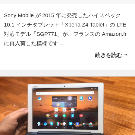
Z
リ
4
ー
Sony Mobile が 2015 年に発売したハイスペック
T
10.1 インチタブレット「Xperia Z4 Tablet」の LTE
a
対応モデル「SGP771」が、フランスの Amazon.fr
b
に再入荷した模様です …
l
続きを読む
L
e
T
t
E
」
版
+
「
「
X
B
p
K
e
B
r
5