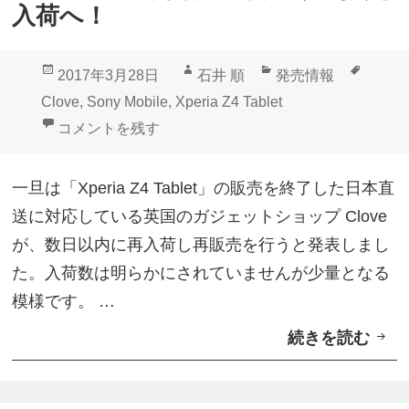
T
プ
入荷へ！
a
デ
b
ー
投
作
カ
タ
2017年3月28日
石井 順
発売情報
l
ト
稿
成
テ
グ
Clove
,
Sony Mobile
,
Xperia Z4 Tablet
e
配
日:
者
ゴ
CloveにLTE版「Xperia Z4 Tablet」+「BKB5
コメントを残す
t
信
リ
」
ー
一旦は「Xperia Z4 Tablet」の販売を終了した日本直
は
送に対応している英国のガジェットショップ Clove
「
が、数日以内に再入荷し再販売を行うと発表しまし
U
た。入荷数は明らかにされていませんが少量となる
-
模様です。 …
m
続きを読む
C
o
l
b
o
i