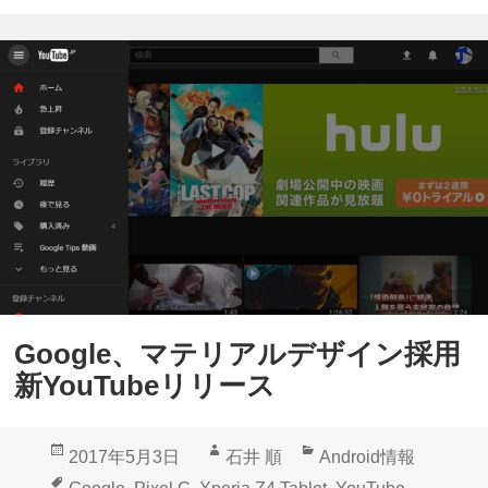
d
d
r
7
o
.
i
1
d
.
「
1
Y
ア
o
ッ
u
プ
T
デ
Google、マテリアルデザイン採用
u
ー
新YouTubeリリース
b
ト
e
海
投
作
カ
2017年5月3日
石井 順
Android情報
」
外
稿
成
テ
タ