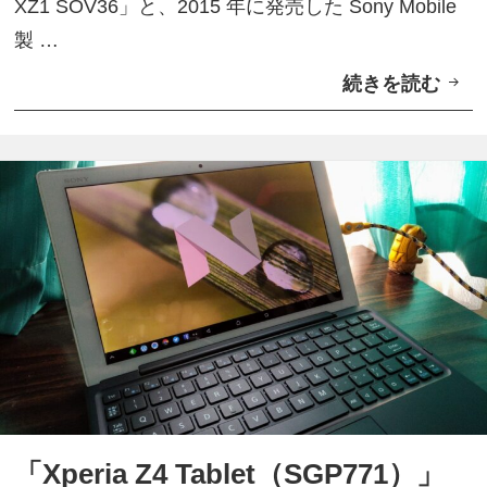
XZ1 SOV36」と、2015 年に発売した Sony Mobile
ュ
製 …
リ
続きを読む
K
テ
D
ィ
D
ア
I
ッ
、
プ
「
デ
X
ー
p
ト
e
配
r
信
i
a
「Xperia Z4 Tablet（SGP771）」