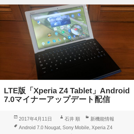
e
ア
r
ン
i
ケ
a
ー
Z
ト
4
キ
T
ャ
a
ン
b
ペ
l
ー
LTE版「Xperia Z4 Tablet」Android
e
ン
7.0マイナーアップデート配信
t
開
+
始
投
作
カ
2017年4月11日
石井 順
新機能情報
B
稿
成
テ
タ
Android 7.0 Nougat
,
Sony Mobile
,
Xperia Z4
K