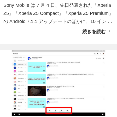
P
ア
ー
Sony Mobile は 7 月 4 日、先日発表された「Xperia
7
ッ
Z5」「Xperia Z5 Compact」「Xperia Z5 Premium」
7
プ
の Android 7.1.1 アップデートのほかに、10 イン …
1
デ
続きを読む
「
）
ー
X
」
ト
p
A
配
e
n
信
r
d
i
r
a
o
Z
i
4
d
T
7
a
.