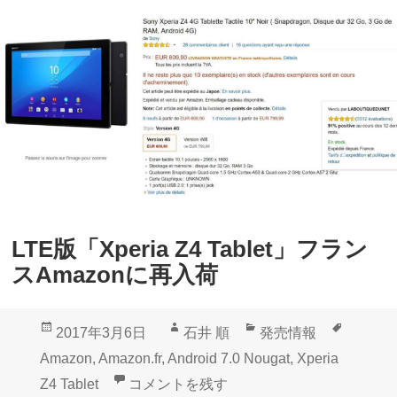
v
l
e
e
に
S
L
」
T
利
E
用
版
が
「
最
X
適
LTE版「Xperia Z4 Tablet」フラン
p
スAmazonに再入荷
e
r
投
作
カ
タ
2017年3月6日
石井 順
発売情報
i
稿
成
テ
グ
Amazon
,
Amazon.fr
,
Android 7.0 Nougat
,
Xperia
a
日:
者
ゴ
LTE版「Xperia Z4 Tablet」フランスAm
Z4 Tablet
コメントを残す