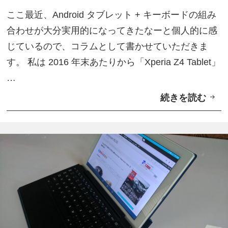
r
プ
ー
ここ最近、Android タブレット + キーボードの組み
o
リ
合わせが大分実用的になってきたなーと個人的に感
i
デ
じているので、コラムとして書かせていただきま
d
モ
す。 私は 2016 年末あたりから「Xperia Z4 Tablet」
7
…
.
続きを読む
A
0
n
が
d
降
r
っ
o
て
i
き
d
た
タ
！
ブ