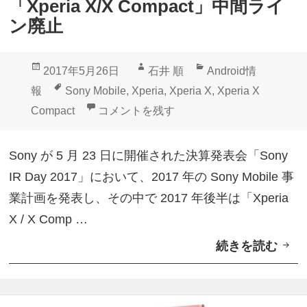
「Xperia X/X Compact」中間ライ
l
ン廃止
e
t
投
作
カ
2017年5月26日
石井 順
Android情
（
稿
成
テ
タ
報
Sony Mobile
,
Xperia
,
Xperia X
,
Xperia X
S
日:
者
ゴ
グ
「Xperia X/X Compact」中間ライン廃止 
Compact
コメントを残す
G
リ
P
ー
Sony が 5 月 23 日に開催された決算発表会「Sony
7
IR Day 2017」において、2017 年の Sony Mobile 事
7
業計画を発表し、その中で 2017 年後半は「Xperia
1
X / X Comp …
）
続きを読む
「
」
X
A
p
n