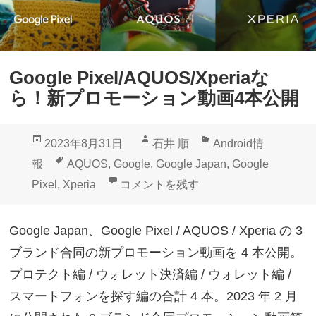
Google Pixel/AQUOS/Xperiaな
ら！新プロモーション動画4本公開
投
作
カ
2023年8月31日
石井 順
Android情
稿
成
テ
タ
報
AQUOS
,
Google
,
Google Japan
,
Google
日:
者
ゴ
グ
Google Pixel/AQUOS/Xperi
Pixel
,
Xperia
コメントを残す
リ
ー
Google Japan、Google Pixel / AQUOS / Xperia の 3
ブランド合同の新プロモーション動画を 4 本公開。
プロテクト編 / ウォレット決済編 / ウォレット編 /
スマートフォンを探す編の合計 4 本。2023 年 2 月