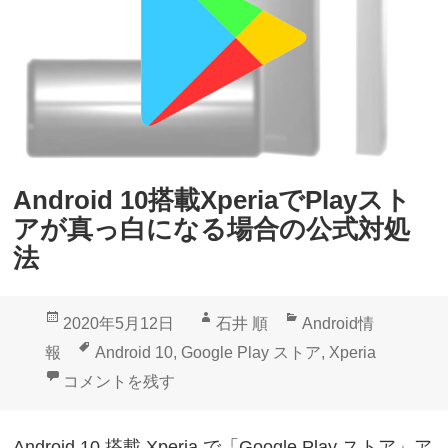
Android 10搭載XperiaでPlayスト
アが真っ白になる場合の公式対処
法
投
作
カ
2020年5月12日
石井 順
Android情
稿
成
テ
タ
報
Android 10
,
Google Play ストア
,
Xperia
日:
者
ゴ
グ
Android 10搭載XperiaでPlayストアが真っ白にな
コメントを残す
リ
ー
Android 10 搭載 Xperia で「Google Play ストア」ア