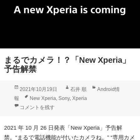
まるでカメラ！？「New Xperia」
予告解禁
投
作
カ
2021年10月19日
石井 順
Android情
稿
成
テ
タ
報
New Xperia
,
Sony
,
Xperia
日:
者
ゴ
グ
まるでカメラ！？「New Xperia」予告解禁 に
コメントを残す
リ
ー
2021 年 10 月 26 日発表「New Xperia」予告解
禁。“まるで電話機能が付いたカメラね。” “専用カメ