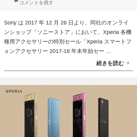
日:
者
ゴ
グ
ソニーストア「Xperia スマートフォンアクセサリー 2
コメントを残す
荷
リ
ー
Sony は 2017 年 12 月 26 日より、同社のオンライ
ンショップ「ソニーストア」において、Xperia 各機
種用アクセサリーの特別セール「Xperia スマートフ
ォンアクセサリー 2017-18 年末年始セー …
続きを読む
ソ
ニ
ー
ス
ト
ア
「
X