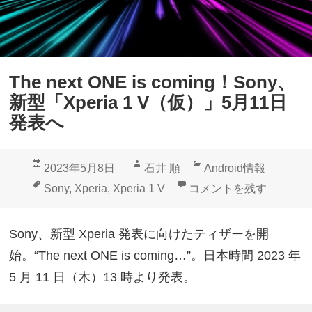
The next ONE is coming！Sony、
新型「Xperia 1 V（仮）」5月11日
発表へ
投
作
カ
2023年5月8日
石井 順
Android情報
稿
成
テ
タ
The next ONE is c
Sony
,
Xperia
,
Xperia 1 V
コメントを残す
日:
者
ゴ
グ
リ
Sony、新型 Xperia 発表に向けたティザーを開
ー
始。“The next ONE is coming…​”。日本時間 2023 年
5 月 11 日（木）13 時より発表。