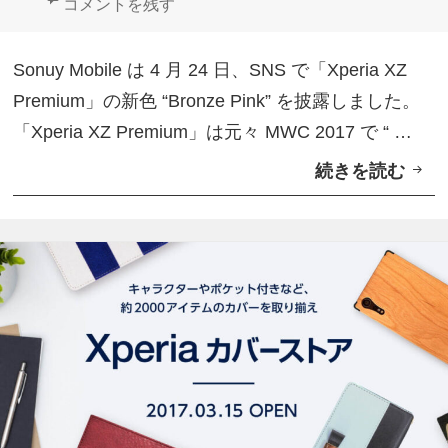
日:
者
ゴ
グ
Sony Mobile、4Kハイスペック「Xperia XZ Premium
コメントを残す
中
た
リ
間
ー
Sonuy Mobile は 4 月 24 日、SNS で「Xperia XZ
ラ
Premium」の新色 “Bronze Pink” を披露しました。
イ
「Xperia XZ Premium」は元々 MWC 2017 で “ …
ン
続きを読む
S
廃
o
止
n
y
M
o
b
i
l