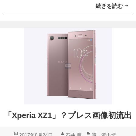
続きを読む
イ
サ
オ
リ
シ
ー
ス
2
に
0
指
1
紋
7
セ
-
ン
1
サ
8
ー
年
搭
末
「Xperia XZ1」？プレス画像初流出
載
年
ミ
始
投
作
カ
2017年8月24日
石井 順
噂・流出情