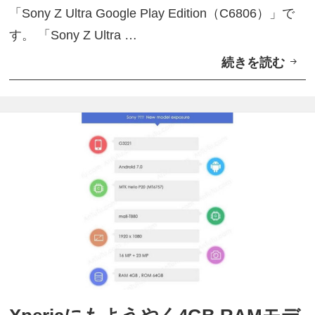
プ
「Sony Z Ultra Google Play Edition（C6806）」で
レ
す。 「Sony Z Ultra …
ス
続きを読む
ズ
レ
ル
ン
ト
ダ
ラ
画
！
像
「
流
S
出
o
n
y
Z
U