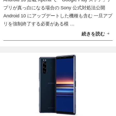
プリが真っ白になる場合の Sony 公式対処法公開
Android 10 にアップデートした機種も含む 一旦アプ
リを強制終了する必要がある模 …
続きを読む
A
n
d
r
o
i
d
1
0
搭
載