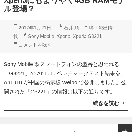
Xperiaにもようやく4GB RAMモデ
l
ル登場？
t
r
投
作
カ
2017年1月21日
石井 順
噂・流出情
a
稿
成
テ
タ
報
Sony Mobile
,
Xperia
,
Xperia G3221
G
日:
者
ゴ
グ
Xperiaにもようやく4GB RAMモデル登場？ に
コメントを残す
o
リ
o
ー
Sony Mobile 製スマートフォンの型番と思われる
g
「G3221」の AnTuTu ベンチマークテスト結果を、
l
AnTuTu が中国の掲示板 Weibo で公開しました。公
e
開された「G3221」の情報は以下の通りです。 …
P
続きを読む
X
l
p
a
e
y
投
r
E