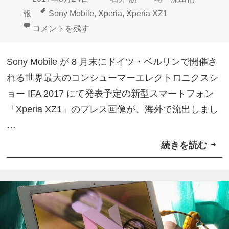
ッ
セ
稿
成
テ
タ
報
Sony Mobile
,
Xperia
,
Xperia XZ1
ド
ー
日:
者
ゴ
グ
「Xperia XZ1」？プレス画像初流出 に
コメントを残す
レ
ル
リ
ン
」
ー
Sony Mobile が 8 月末にドイツ・ベルリンで開催さ
ジ
開
れる世界最大のコンシューマーエレクトロニクスシ
「
始
ョー IFA 2017 にて発表予定の新型スマートフォン
X
「Xperia XZ1」のプレス画像が、海外で流出しまし
p
…
e
続きを読む
「
r
X
i
p
a
e
X
r
A
i
1