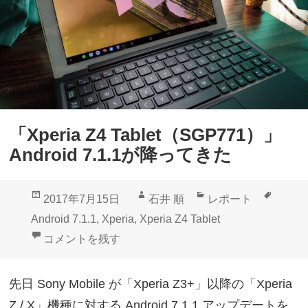
a
P
X
l
Z
u
1
s
」
」
？
入
「Xperia Z4 Tablet（SGP771）」
プ
荷
Android 7.1.1が降ってきた
レ
ス
投
作
カ
タ
2017年7月15日
石井 順
レポート
画
稿
成
テ
グ
Android 7.1.1
,
Xperia
,
Xperia Z4 Tablet
像
日:
者
ゴ
「Xperia Z4 Tablet（SGP771）」Android 7.1.1
コメントを残す
初
リ
流
ー
先日 Sony Mobile が「Xperia Z3+」以降の「Xperia
出
Z / X」機種に対する Android 7.1.1 アップデートを