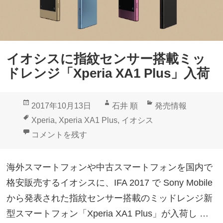
p
e
r
i
イオシスに指紋センサー搭載ミッ
a
ドレンジ「Xperia XA1 Plus」入荷
ス
マ
投
作
カ
2017年10月13日
石井 順
発売情報
ー
稿
成
テ
タ
Xperia
,
Xperia XA1 Plus
,
イオシス
ト
日:
者
ゴ
グ
イオシスに指紋センサー搭載ミッドレンジ「Xperia XA1
コメントを残す
フ
リ
ォ
ー
海外スマートフォンや中古スマートフォンを国内で
ン
格安販売するイオシスに、IFA 2017 で Sony Mobile
ア
から発表された指紋センサー搭載のミッドレンジ新
ク
型スマートフォン「Xperia XA1 Plus」が入荷し …
セ