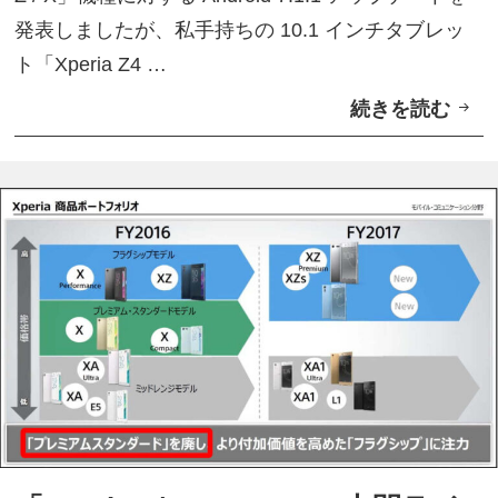
発表しましたが、私手持ちの 10.1 インチタブレッ
ト「Xperia Z4 …
続きを読む
「
X
p
e
r
i
a
Z
4
T
a
b