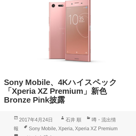
e
d
r
r
i
o
a
i
X
d
/
7
X
.
C
1
o
.
Sony Mobile、4Kハイスペック
m
1
「Xperia XZ Premium」新色
p
が
Bronze Pink披露
a
降
c
っ
投
作
カ
2017年4月24日
石井 順
噂・流出情
t
て
稿
成
テ
タ
報
Sony Mobile
,
Xperia
,
Xperia XZ Premium
」
き