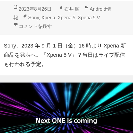
投
作
カ
2023年8月26日
石井 順
Android情
稿
成
テ
タ
報
Sony
,
Xperia
,
Xperia 5
,
Xperia 5 V
日:
者
ゴ
グ
5 V？Sony、Xperia新商品9月1日発表へ に
コメントを残す
リ
ー
Sony、2023 年 9 月 1 日（金）16 時より Xperia 新
商品を発表へ。「Xperia 5 V」？当日はライブ配信
も行われる予定。