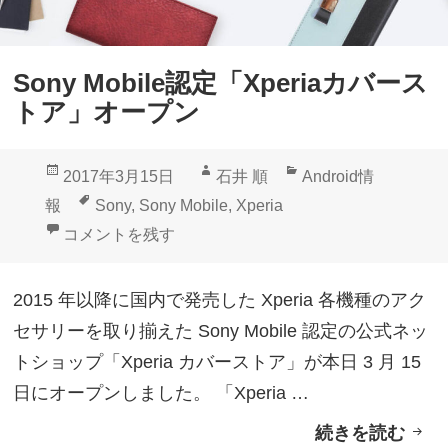
e
、
4
Sony Mobile認定「Xperiaカバース
K
トア」オープン
ハ
イ
投
作
カ
2017年3月15日
石井 順
Android情
ス
稿
成
テ
タ
報
Sony
,
Sony Mobile
,
Xperia
ペ
日:
者
ゴ
グ
Sony Mobile認定「Xperiaカバーストア」オープン に
コメントを残す
ッ
リ
ク
ー
2015 年以降に国内で発売した Xperia 各機種のアク
「
セサリーを取り揃えた Sony Mobile 認定の公式ネッ
X
トショップ「Xperia カバーストア」が本日 3 月 15
p
日にオープンしました。 「Xperia …
e
続きを読む
S
r