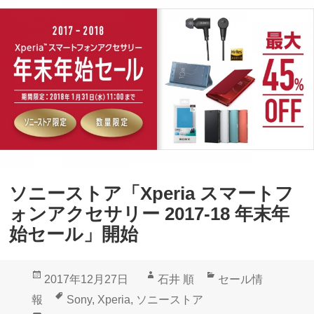
v
が
e
真
に
っ
新
白
型
に
「
な
X
る
p
場
e
合
ソニーストア「Xperia スマートフ
r
の
ォンアクセサリー 2017-18 年末年
i
公
始セール」開始
a
式
5
対
投
作
カ
2017年12月27日
石井 順
セール情
」
処
稿
成
テ
タ
報
Sony
,
Xperia
,
ソニーストア
入
法