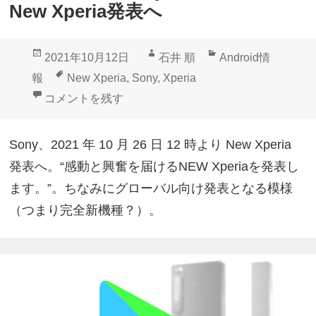
New Xperia発表へ
投
作
カ
2021年10月12日
石井 順
Android情
稿
成
テ
タ
報
New Xperia
,
Sony
,
Xperia
日:
者
ゴ
グ
感動と興奮！Sony、10月26日にNew Xperia発表へ に
コメントを残す
リ
ー
Sony、2021 年 10 月 26 日 12 時より New Xperia
発表へ。“感動と興奮を届けるNEW Xperiaを発表し
ます。”。ちなみにグローバル向け発表となる模様
（つまり完全新機種？）。