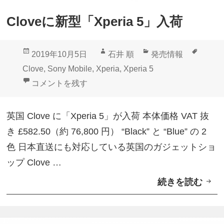
X
Cloveに新型「Xperia 5」入荷
p
e
投
作
カ
タ
2019年10月5日
石井 順
発売情報
r
稿
成
テ
グ
Clove
,
Sony Mobile
,
Xperia
,
Xperia 5
i
日:
者
ゴ
Cloveに新型「Xperia 5」入荷 に
コメントを残す
a
リ
で
ー
英国 Clove に「Xperia 5」が入荷 本体価格 VAT 抜
P
き £582.50（約 76,800 円） “Black” と “Blue” の 2
l
色 日本直送にも対応している英国のガジェットショ
a
ップ Clove …
y
続きを読む
C
ス
l
ト
o
ア