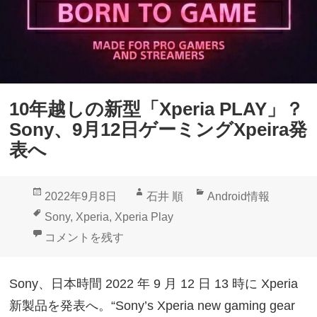
10年越しの新型「Xperia PLAY」？
Sony、9月12日ゲーミングXpeira発
表へ
投
作
カ
2022年9月8日
石井 順
Android情報
稿
成
テ
タ
Sony
,
Xperia
,
Xperia Play
日:
者
ゴ
グ
10年越しの新型「Xperia PLAY」？Sony、9月12日
コメントを残す
リ
ー
Sony、日本時間 2022 年 9 月 12 日 13 時に Xperia
新製品を発表へ。“Sony’s Xperia new gaming gear