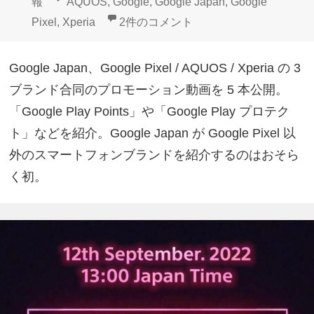
稿
成
テ
タ
報
AQUOS
,
Google
,
Google Japan
,
Google
日:
者
ゴ
グ
Google Pixel/AQUOS/Xperi
Pixel
,
Xperia
2件のコメント
リ
ー
Google Japan、Google Pixel / AQUOS / Xperia の 3
ブランド合同のプロモーション動画を 5 本公開。
「Google Play Points」や「Google Play プロテク
ト」などを紹介。Google Japan が Google Pixel 以
外のスマートフォンブランドを紹介するのはおそら
く初。