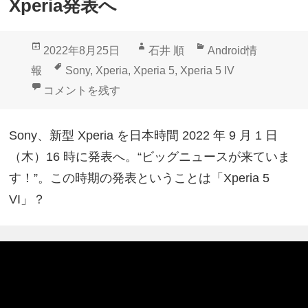
Xperia発表へ
投
作
カ
2022年8月25日
石井 順
Android情
稿
成
テ
タ
報
Sony
,
Xperia
,
Xperia 5
,
Xperia 5 IV
日:
者
ゴ
グ
Xperia 5 IV？Sony、9月1日に新型Xperia発表へ に
コメントを残す
リ
ー
Sony、新型 Xperia を日本時間 2022 年 9 月 1 日
（木）16 時に発表へ。“ビッグニュースが来ていま
す！”。この時期の発表ということは「Xperia 5
VI」？