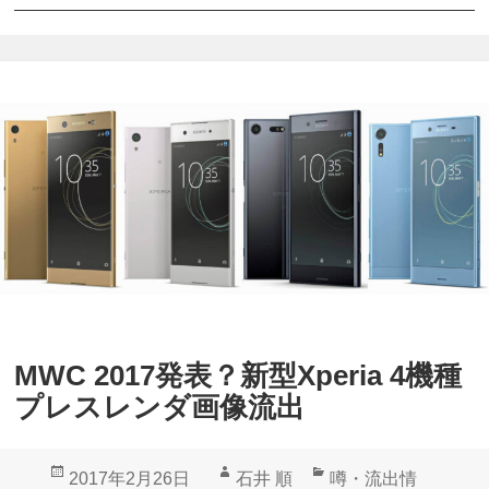
o
i
n
a
y
X
M
Z
o
P
b
r
i
e
l
m
e
i
認
u
定
m
MWC 2017発表？新型Xperia 4機種
「
」
プレスレンダ画像流出
X
新
p
色
投
作
カ
2017年2月26日
石井 順
噂・流出情