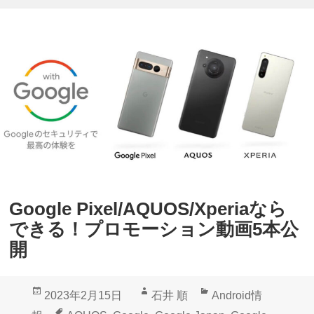
Google Pixel/AQUOS/Xperiaなら
できる！プロモーション動画5本公
開
投
作
カ
2023年2月15日
石井 順
Android情