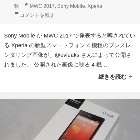
e
B
稿
成
テ
タ
報
MWC 2017
,
Sony Mobile
,
Xperia
r
r
日:
者
ゴ
グ
MWC 2017発表？新型Xperia 4機種プレスレンダ画像
コメントを残す
i
o
リ
a
n
ー
Sony Mobile が MWC 2017 で発表すると噂されてい
カ
z
る Xperia の新型スマートフォン 4 機種のプレスレ
バ
e
ンダリング画像が、@evleaks さんによって公開さ
ー
P
れました。 公開された画像に映る 4 機 …
ス
i
続きを読む
M
ト
n
W
ア
k
C
」
披
2
オ
露
0
ー
1
プ
7
ン