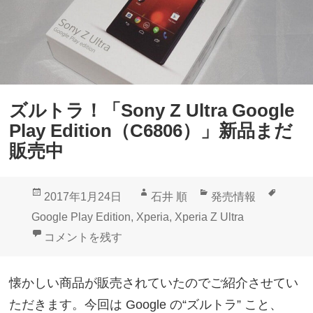
発
表
？
新
型
ズルトラ！「Sony Z Ultra Google
X
Play Edition（C6806）」新品まだ
p
販売中
e
r
投
作
カ
タ
2017年1月24日
石井 順
発売情報
i
稿
成
テ
グ
Google Play Edition
,
Xperia
,
Xperia Z Ultra
a
日:
者
ゴ
ズルトラ！「Sony Z Ultra Google Play Editio
コメントを残す
4
リ
機
ー
懐かしい商品が販売されていたのでご紹介させてい
種
ただきます。今回は Google の“ズルトラ” こと、