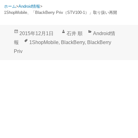
ホーム
>
Android情報
>
1ShopMobile、「BlackBerry Priv（STV100-1）」取り扱い再開
投
作
カ
2015年12月1日
石井 順
Android情
稿
成
テ
タ
報
1ShopMobile
,
BlackBerry
,
BlackBerry
日:
者
ゴ
グ
Priv
リ
ー