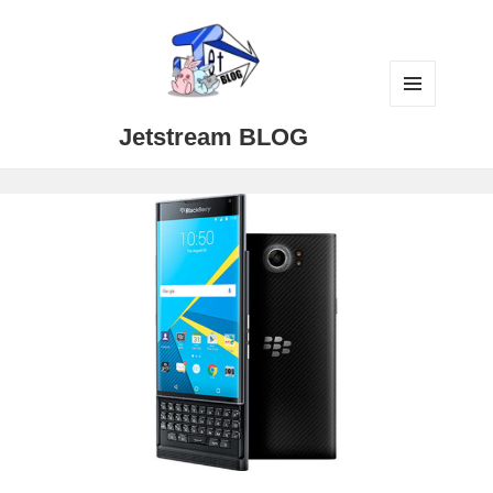
メニュ
Jetstream BLOG
ーとウ
ィジェ
ット