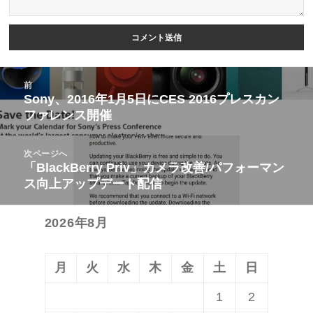
投
前
稿
Sony、2016年1月5日にCES 2016プレスカン
前
ファレンス開催
ナ
の
ビ
投
次ページへ
ゲ
稿:
「BlackBerry Priv」カメラ改善/パフォーマン
次
ー
ス向上アップデート配信
の
シ
投
ョ
2026年8月
稿:
ン
月
火
水
木
金
土
日
1
2