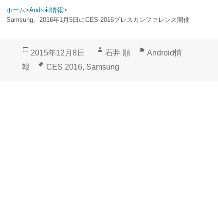
ホーム
>
Android情報
>
Samsung、2016年1月5日にCES 2016プレスカンファレンス開催
投
作
カ
2015年12月8日
石井 順
Android情
稿
成
テ
タ
報
CES 2016
,
Samsung
日:
者
ゴ
グ
リ
ー