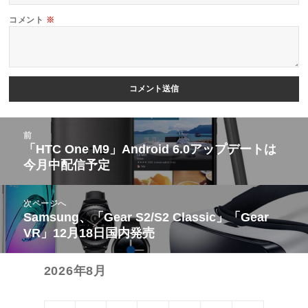
コメント
※
投
前
稿
「HTC One M9」Android 6.0アップデートは
前
今月中配信予定
ナ
の
ビ
投
次ページへ
ゲ
稿:
Samsung、「Gear S2/S2 Classic」「Gear
次
ー
VR」12月18日国内発売
の
シ
投
ョ
2026年8月
稿:
ン