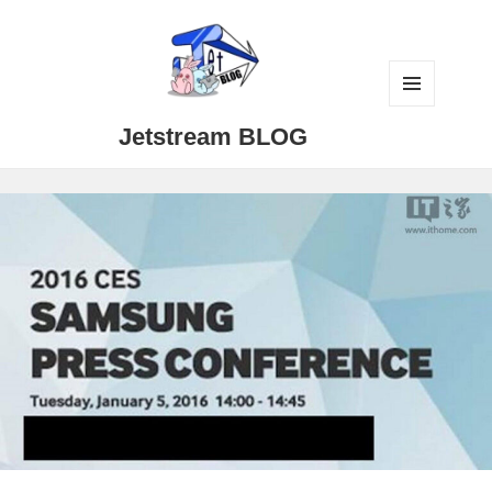
メニュ
Jetstream BLOG
ーとウ
ィジェ
ット