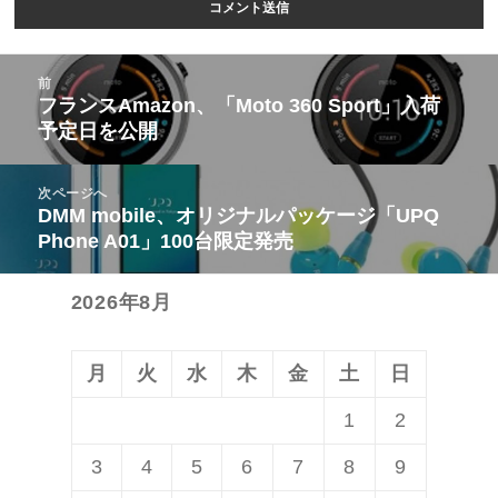
投
前
稿
フランスAmazon、「Moto 360 Sport」入荷
前
予定日を公開
ナ
の
ビ
投
次ページへ
ゲ
稿:
DMM mobile、オリジナルパッケージ「UPQ
次
ー
Phone A01」100台限定発売
の
シ
投
ョ
2026年8月
稿:
ン
月
火
水
木
金
土
日
1
2
3
4
5
6
7
8
9