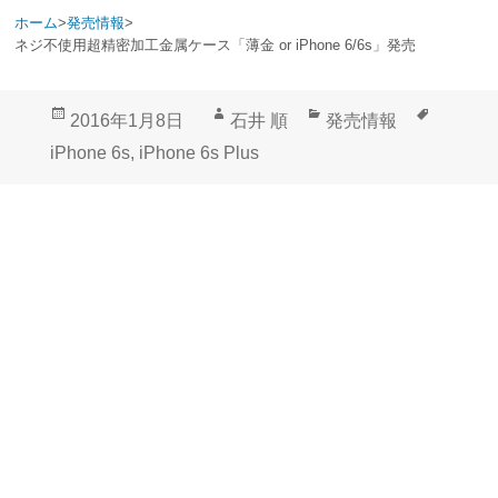
ホーム
>
発売情報
>
ネジ不使用超精密加工金属ケース「薄金 or iPhone 6/6s」発売
投
作
カ
タ
2016年1月8日
石井 順
発売情報
稿
成
テ
グ
iPhone 6s
,
iPhone 6s Plus
日:
者
ゴ
リ
ー