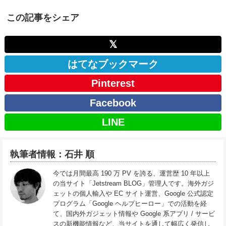
この記事をシェア
𝕏
はてなブックマーク
Pinterest
Facebook
LINE
執筆者情報：石井 順
今では月間最高 190 万 PV を誇る、運営歴 10 年以上
の当サイト「Jetstream BLOG」管理人です。海外ガジ
ェットの個人輸入や EC サイト運営、Google 公式認定
プログラム「Google ヘルプヒーロー」での活動を経
て、国内外ガジェット情報や Google 系アプリ / サービ
スの新機能情報など、当サイトを通して幅広く発信し