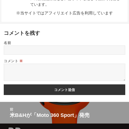
ています。
※当サイトではアフィリエイト広告を利用しています
コメントを残す
名前
コメント
※
投
前
稿
米B&Hが「Moto 360 Sport」発売
前
ナ
の