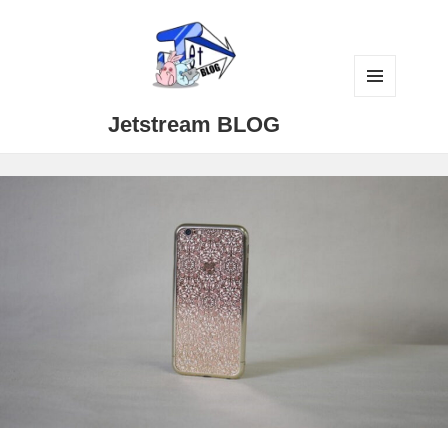
メニュ
Jetstream BLOG
ーとウ
ィジェ
ット