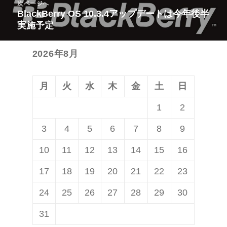
ビ
次ページへ
投
BlackBerry OS 10.3.4アップデートは今年後半
次
ゲ
稿:
実施予定
の
ー
投
シ
2026年8月
稿:
ョ
ン
月
火
水
木
金
土
日
1
2
3
4
5
6
7
8
9
10
11
12
13
14
15
16
17
18
19
20
21
22
23
24
25
26
27
28
29
30
31