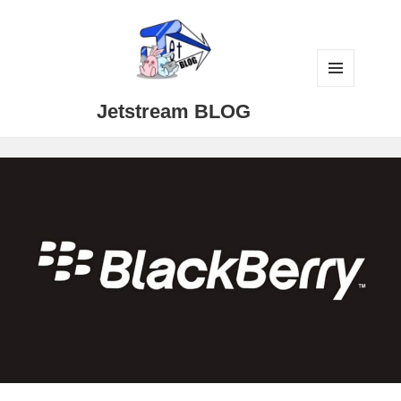
メニュ
Jetstream BLOG
ーとウ
ィジェ
ット