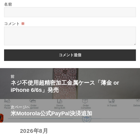
名前
コメント
※
投
前
稿
ネジ不使用超精密加工金属ケース「薄金 or
前
iPhone 6/6s」発売
ナ
の
ビ
投
次ページへ
ゲ
稿:
米Motorola公式PayPal決済追加
次
ー
の
シ
2026年8月
投
ョ