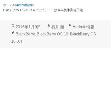
ホーム
>
Android情報
>
BlackBerry OS 10.3.4アップデートは今年後半実施予定
投
作
カ
2016年1月9日
石井 順
Android情報
稿
成
テ
タ
BlackBerry
,
BlackBerry OS 10
,
BlackBerry OS
日:
者
ゴ
グ
10.3.4
リ
ー