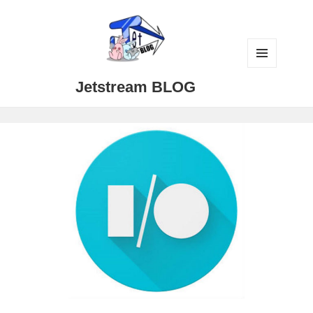
メニュ
Jetstream BLOG
ーとウ
ィジェ
ット