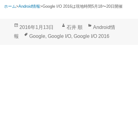
ホーム
>
Android情報
>
Google I/O 2016は現地時間5月18〜20日開催
投
作
カ
2016年1月13日
石井 順
Android情
稿
成
テ
タ
報
Google
,
Google I/O
,
Google I/O 2016
日:
者
ゴ
グ
リ
ー