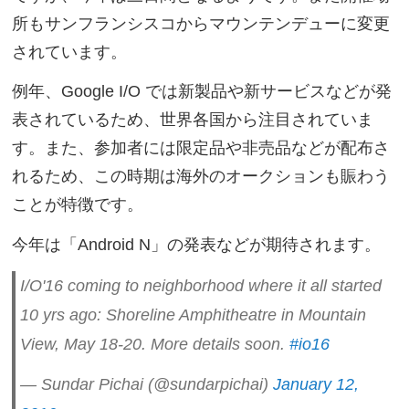
所もサンフランシスコからマウンテンデューに変更
されています。
例年、Google I/O では新製品や新サービスなどが発
表されているため、世界各国から注目されていま
す。また、参加者には限定品や非売品などが配布さ
れるため、この時期は海外のオークションも賑わう
ことが特徴です。
今年は「Android N」の発表などが期待されます。
I/O'16 coming to neighborhood where it all started
10 yrs ago: Shoreline Amphitheatre in Mountain
View, May 18-20. More details soon.
#io16
— Sundar Pichai (@sundarpichai)
January 12,