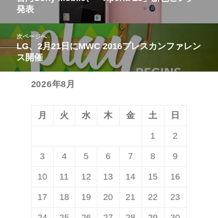
発表
ナ
の
ビ
投
次ページへ
ゲ
稿:
LG、2月21日にMWC 2016プレスカンファレン
次
ー
ス開催
の
シ
投
ョ
2026年8月
稿:
ン
月
火
水
木
金
土
日
1
2
3
4
5
6
7
8
9
10
11
12
13
14
15
16
17
18
19
20
21
22
23
24
25
26
27
28
29
30