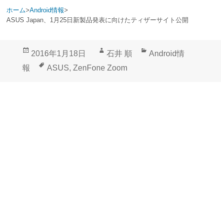
ホーム
>
Android情報
>
ASUS Japan、1月25日新製品発表に向けたティザーサイト公開
投
作
カ
2016年1月18日
石井 順
Android情
稿
成
テ
タ
報
ASUS
,
ZenFone Zoom
日:
者
ゴ
グ
リ
ー