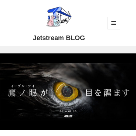
メニュ
Jetstream BLOG
ーとウ
ィジェ
ット