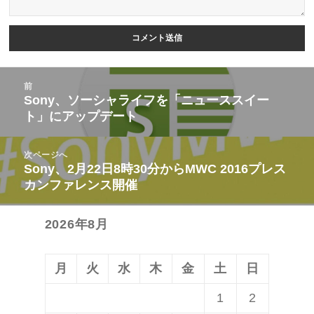
投
前
稿
Sony、ソーシャライフを「ニューススイー
前
ト」にアップデート
ナ
の
ビ
投
次ページへ
ゲ
稿:
Sony、2月22日8時30分からMWC 2016プレス
次
ー
カンファレンス開催
の
シ
投
ョ
2026年8月
稿:
ン
月
火
水
木
金
土
日
1
2