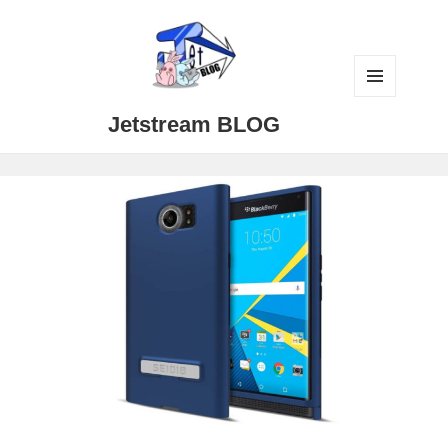
メニュ
Jetstream BLOG
ーとウ
ィジェ
ット