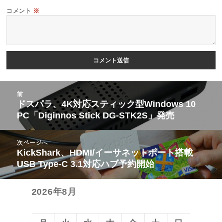
コメント
※
投
前
稿
ドスパラ、4K対応スティック型Windows 10
前
PC「Diginnos Stick DG-STK2S」発売
ナ
の
ビ
投
次ページへ
ゲ
稿:
KickShark、HDMI/イーサネットポート搭載
次
ー
USB Type-C 3.1対応ハブ予約開始
の
シ
投
ョ
2026年8月
稿:
ン