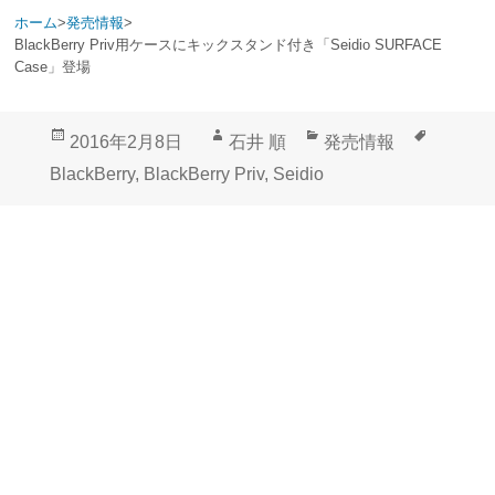
ホーム
>
発売情報
>
BlackBerry Priv用ケースにキックスタンド付き「Seidio SURFACE
Case」登場
投
作
カ
タ
2016年2月8日
石井 順
発売情報
稿
成
テ
グ
BlackBerry
,
BlackBerry Priv
,
Seidio
日:
者
ゴ
リ
ー