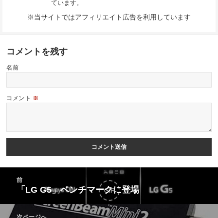
ています。
※当サイトではアフィリエイト広告を利用しています
コメントを残す
名前
コメント
※
投
前
稿
「LG G5」ベンチマークに登場
前
ナ
の
ビ
次ページへ