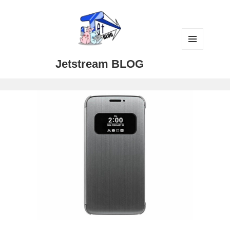
メニュ
Jetstream BLOG
ーとウ
ィジェ
ット