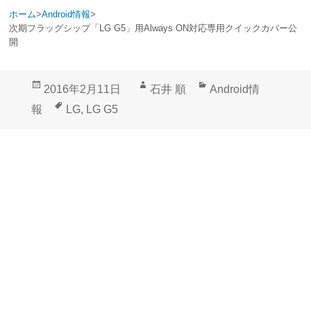
ホーム
>
Android情報
>
次期フラッグシップ「LG G5」用Always ON対応専用クイックカバー公
開
投
作
カ
2016年2月11日
石井 順
Android情
稿
成
テ
タ
報
LG
,
LG G5
日:
者
ゴ
グ
リ
ー