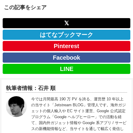
この記事をシェア
𝕏
はてなブックマーク
Pinterest
Facebook
LINE
執筆者情報：石井 順
今では月間最高 190 万 PV を誇る、運営歴 10 年以上
の当サイト「Jetstream BLOG」管理人です。海外ガジ
ェットの個人輸入や EC サイト運営、Google 公式認定
プログラム「Google ヘルプヒーロー」での活動を経
て、国内外ガジェット情報や Google 系アプリ / サービ
スの新機能情報など、当サイトを通して幅広く発信し