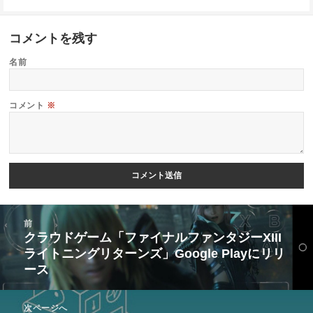
コメントを残す
名前
コメント
※
投
前
稿
クラウドゲーム「ファイナルファンタジーXIII
前
ライトニングリターンズ」Google Playにリリ
ナ
の
ース
ビ
投
ゲ
稿:
次ページへ
ー