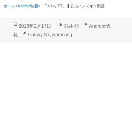
ホーム
>
Android情報
>
「Galaxy S7」非公式ハンズオン動画
投
作
カ
2016年2月17日
石井 順
Android情
稿
成
テ
タ
報
Galaxy S7
,
Samsung
日:
者
ゴ
グ
リ
ー