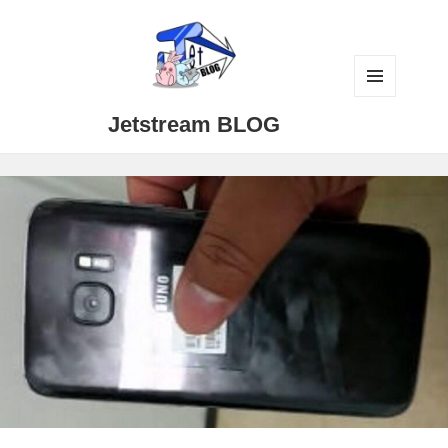
メニュ
Jetstream BLOG
ーとウ
ィジェ
ット