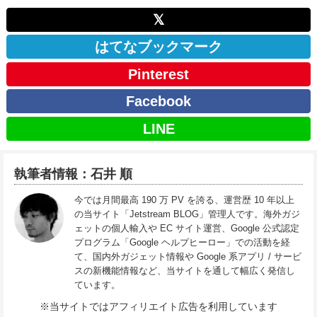
𝕏
はてなブックマーク
Pinterest
Facebook
LINE
執筆者情報：石井 順
今では月間最高 190 万 PV を誇る、運営歴 10 年以上
の当サイト「Jetstream BLOG」管理人です。海外ガジ
ェットの個人輸入や EC サイト運営、Google 公式認定
プログラム「Google ヘルプヒーロー」での活動を経
て、国内外ガジェット情報や Google 系アプリ / サービ
スの新機能情報など、当サイトを通して幅広く発信し
ています。
※当サイトではアフィリエイト広告を利用しています