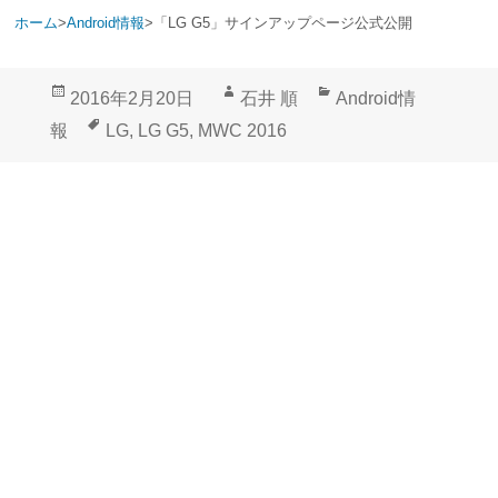
ホーム
>
Android情報
>
「LG G5」サインアップページ公式公開
投
作
カ
2016年2月20日
石井 順
Android情
稿
成
テ
タ
報
LG
,
LG G5
,
MWC 2016
日:
者
ゴ
グ
リ
ー