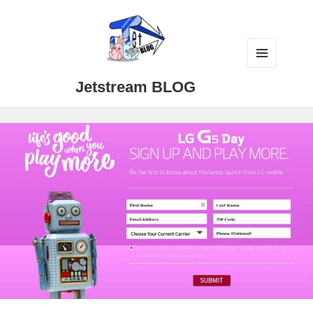
メニュ
Jetstream BLOG
ーとウ
ィジェ
ット