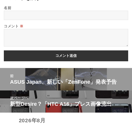
名前
コメント
※
投
前
稿
ASUS Japan、新しい「ZenFone」発表予告
前
ナ
の
ビ
次ページへ
投
新型Desire？「HTC A16」プレス画像流出
次
ゲ
稿:
の
ー
2026年8月
投
シ
稿:
ョ