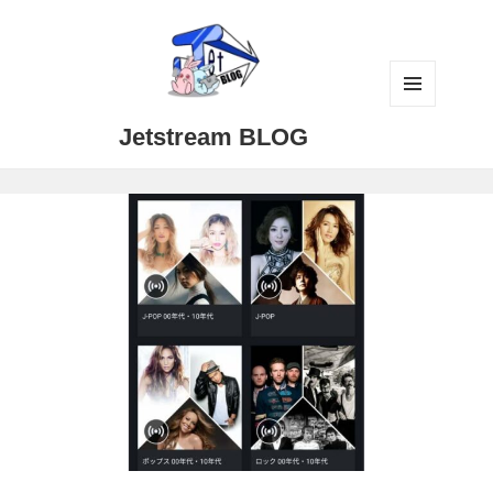
メニュ
Jetstream BLOG
ーとウ
ィジェ
ット