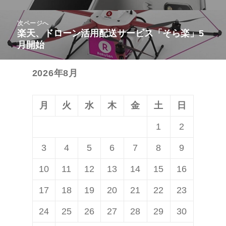
ビ
投
次ページへ
ゲ
稿:
楽天、ドローン活用配送サービス「そら楽」5
次
ー
月開始
の
シ
投
ョ
2026年8月
稿:
ン
月
火
水
木
金
土
日
1
2
3
4
5
6
7
8
9
10
11
12
13
14
15
16
17
18
19
20
21
22
23
24
25
26
27
28
29
30