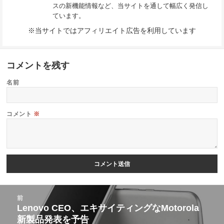
スの新機能情報など、当サイトを通して幅広く発信し
ています。
※当サイトではアフィリエイト広告を利用しています
コメントを残す
名前
コメント
※
投
前
稿
Lenovo CEO、エキサイティングなMotorola
前
新製品発表を予告
ナ
の