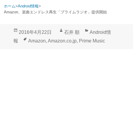
ホーム
>
Android情報
>
Amazon、楽曲エンドレス再生「プライムラジオ」提供開始
投
作
カ
2016年4月22日
石井 順
Android情
稿
成
テ
タ
報
Amazon
,
Amazon.co.jp
,
Prime Music
日:
者
ゴ
グ
リ
ー