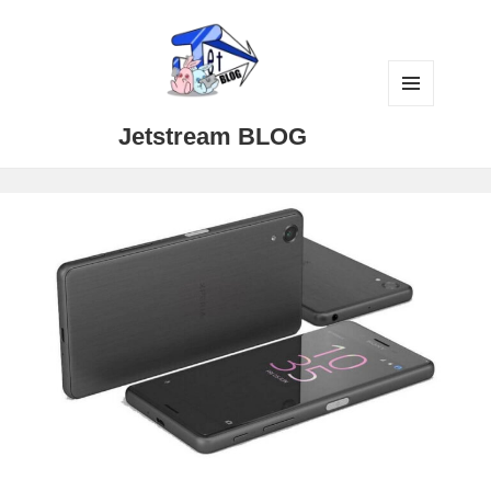
メニュ
Jetstream BLOG
ーとウ
ィジェ
ット