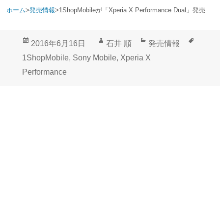
ホーム
>
発売情報
>
1ShopMobileが「Xperia X Performance Dual」発売
投
作
カ
タ
2016年6月16日
石井 順
発売情報
稿
成
テ
グ
1ShopMobile
,
Sony Mobile
,
Xperia X
日:
者
ゴ
Performance
リ
ー