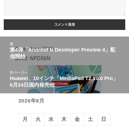
投
前
稿
第4弾「Android N Developer Preview 4」配
前
信開始
ナ
の
ビ
投
次ページへ
ゲ
稿:
Huawei、10インチ「MediaPad T2 10.0 Pro」
次
ー
6月24日国内発売他
の
シ
投
ョ
2026年8月
稿:
ン
月
火
水
木
金
土
日