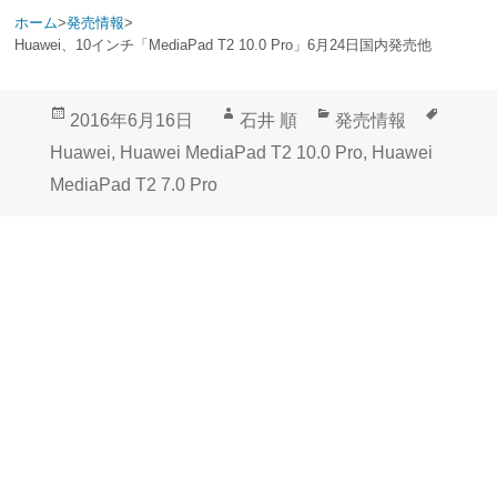
ホーム
>
発売情報
>
Huawei、10インチ「MediaPad T2 10.0 Pro」6月24日国内発売他
投
作
カ
タ
2016年6月16日
石井 順
発売情報
稿
成
テ
グ
Huawei
,
Huawei MediaPad T2 10.0 Pro
,
Huawei
日:
者
ゴ
MediaPad T2 7.0 Pro
リ
ー