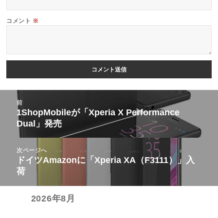
コメント
※
投
前
稿
1ShopMobileが「Xperia X Performance
前
Dual」発売
ナ
の
ビ
投
次ページへ
ゲ
稿:
ドイツAmazonに「Xperia XA（F3111）」入
次
ー
荷
の
シ
投
ョ
2026年8月
稿:
ン