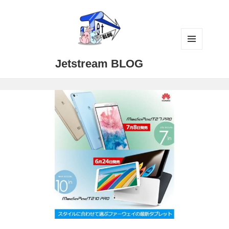
メニュ
Jetstream BLOG
ーとウ
ィジェ
ット