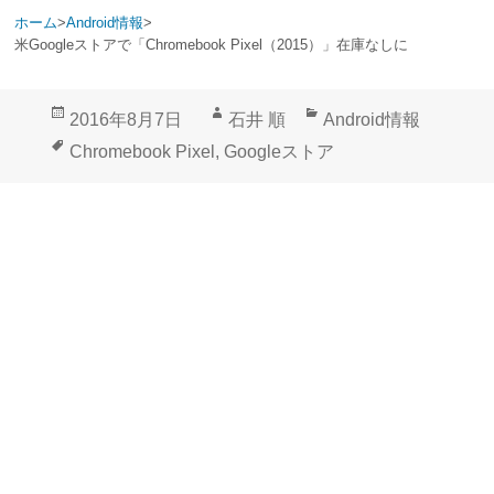
ホーム
>
Android情報
>
米Googleストアで「Chromebook Pixel（2015）」在庫なしに
投
作
カ
2016年8月7日
石井 順
Android情報
稿
成
テ
タ
Chromebook Pixel
,
Googleストア
日:
者
ゴ
グ
リ
ー