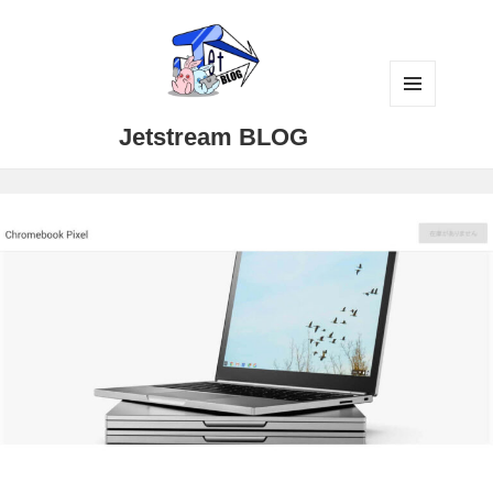
メニュ
Jetstream BLOG
ーとウ
ィジェ
ット