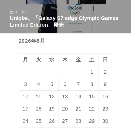
ナ
の
ビ
次ページへ
投
Uniqbe、「Galaxy S7 edge Olympic Games
次
ゲ
稿:
Limited Edition」発売
の
ー
投
シ
2026年8月
稿:
ョ
ン
月
火
水
木
金
土
日
1
2
3
4
5
6
7
8
9
10
11
12
13
14
15
16
17
18
19
20
21
22
23
24
25
26
27
28
29
30