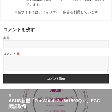
ています。
※当サイトではアフィリエイト広告を利用しています
コメントを残す
名前
コメント
※
投
前
稿
ASUS新型「ZenWatch 3（W1503Q）」FCC
前
認証取得
ナ
の