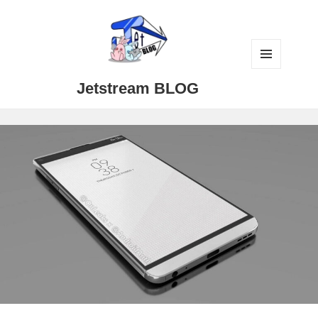
メニュ
Jetstream BLOG
ーとウ
ィジェ
ット