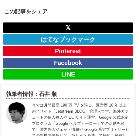
この記事をシェア
𝕏
はてなブックマーク
Pinterest
Facebook
LINE
執筆者情報：石井 順
今では月間最高 190 万 PV を誇る、運営歴 10 年以上
の当サイト「Jetstream BLOG」管理人です。海外ガジ
ェットの個人輸入や EC サイト運営、Google 公式認定
プログラム「Google ヘルプヒーロー」での活動を経
て、国内外ガジェット情報や Google 系アプリ / サービ
スの新機能情報など、当サイトを通して幅広く発信し