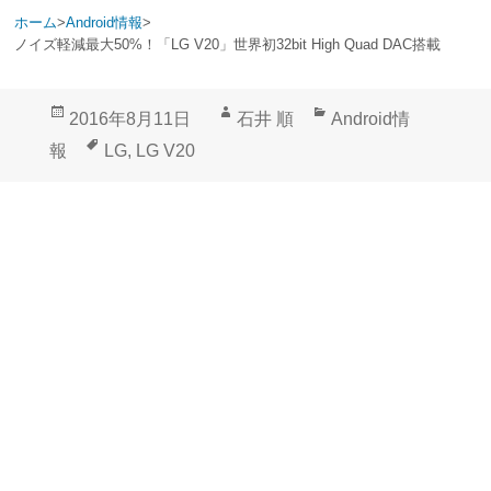
ホーム
>
Android情報
>
ノイズ軽減最大50%！「LG V20」世界初32bit High Quad DAC搭載
投
作
カ
2016年8月11日
石井 順
Android情
稿
成
テ
タ
報
LG
,
LG V20
日:
者
ゴ
グ
リ
ー