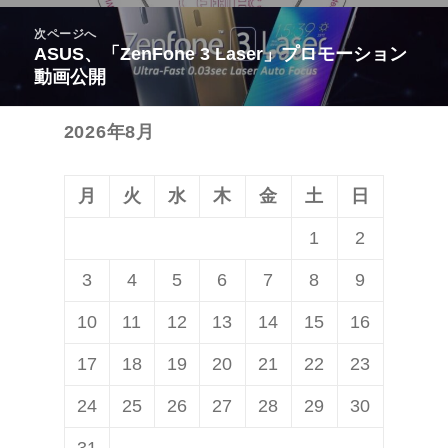
ビ
投
次ページへ
ゲ
稿:
ASUS、「ZenFone 3 Laser」プロモーション
次
ー
動画公開
の
シ
投
ョ
2026年8月
稿:
ン
月
火
水
木
金
土
日
1
2
3
4
5
6
7
8
9
10
11
12
13
14
15
16
17
18
19
20
21
22
23
24
25
26
27
28
29
30
31