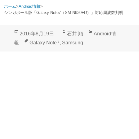
ホーム
>
Android情報
>
シンガポール版「Galaxy Note7（SM-N930FD）」対応周波数判明
投
作
カ
2016年8月19日
石井 順
Android情
稿
成
テ
タ
報
Galaxy Note7
,
Samsung
日:
者
ゴ
グ
リ
ー