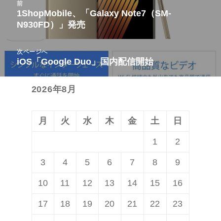
前
稿
1ShopMobile、「Galaxy Note7（SM-
前
N930FD）」発売
ナ
の
ビ
投
次ページへ
ゲ
稿:
iOS「Google Duo」国内配信開始
次
ー
の
シ
2026年8月
投
ョ
稿:
ン
月
火
水
木
金
土
日
1
2
3
4
5
6
7
8
9
10
11
12
13
14
15
16
17
18
19
20
21
22
23