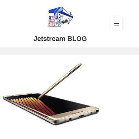
メニュ
Jetstream BLOG
ーとウ
ィジェ
ット