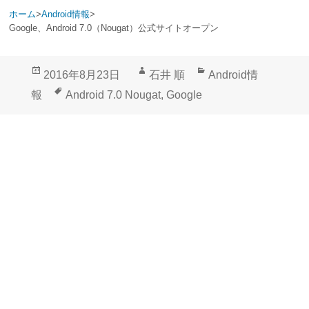
ホーム
>
Android情報
>
Google、Android 7.0（Nougat）公式サイトオープン
投
作
カ
2016年8月23日
石井 順
Android情
稿
成
テ
タ
報
Android 7.0 Nougat
,
Google
日:
者
ゴ
グ
リ
ー