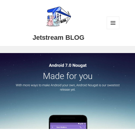
メニュ
Jetstream BLOG
ーとウ
ィジェ
ット