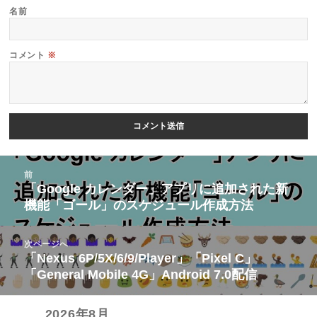
名前
コメント
※
投
前
稿
「Google カレンダー」アプリに追加された新
前
機能「ゴール」のスケジュール作成方法
ナ
の
ビ
投
次ページへ
ゲ
稿:
「Nexus 6P/5X/6/9/Player」「Pixel C」
次
ー
「General Mobile 4G」Android 7.0配信
の
シ
投
ョ
2026年8月