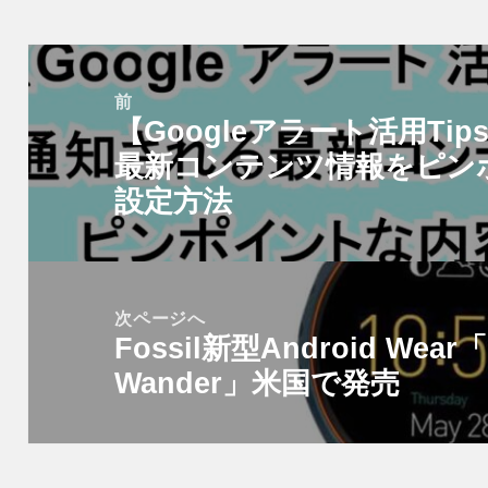
投
稿
前
【Googleアラート活用T
ナ
前
ビ
最新コンテンツ情報をピン
の
ゲ
投
設定方法
ー
稿:
シ
ョ
次ページへ
ン
Fossil新型Android Wear「
次
Wander」米国で発売
の
投
稿: