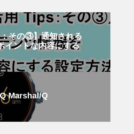
ips：その③】通知される
ポイントな内容にする
Q Marshal/Q