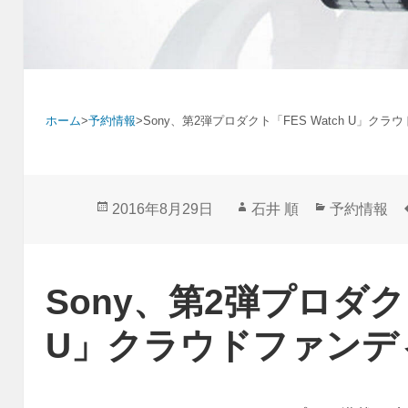
ホーム
>
予約情報
>
Sony、第2弾プロダクト「FES Watch U」ク
投
作
カ
2016年8月29日
石井 順
予約情報
稿
成
テ
日:
者
ゴ
リ
Sony、第2弾プロダクト
ー
U」クラウドファンデ