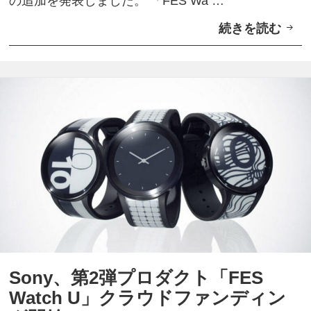
の追加を発表しました。 「FES Wa …
続きを読む
S
o
n
y
、
第
2
弾
「
F
E
S
Sony、第2弾プロダクト「FES
W
Watch U」クラウドファンディン
a