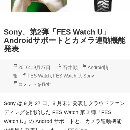
Sony、第2弾「FES Watch U」
Androidサポートとカメラ連動機能
発表
投
作
カ
2016年9月27日
石井 順
Android情
稿
成
テ
タ
報
FES Watch
,
FES Watch U
,
Sony
日:
者
ゴ
グ
Sony、第2弾「FES Watch U」Androidサポート
コメントを残す
リ
ー
Sony は 9 月 27 日、8 月末に発表しクラウドファン
ディングを開始した FES Watch 第 2 弾「FES
Watch U」の Androd サポートと、カメラ連動機能