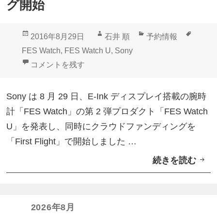
グ開始
t
c
投
作
カ
タ
2016年8月29日
石井 順
予約情報
h
稿
成
テ
グ
FES Watch
,
FES Watch U
,
Sony
U
日:
者
ゴ
Sony、第2弾プロダクト「FES Watch U」クラウ
コメントを残す
」
リ
A
ー
Sony は 8 月 29 日、E-Ink ディスプレイ搭載の腕時
n
計「FES Watch」の第 2 弾プロダクト「FES Watch
d
U」を発表し、同時にクラウドファンディングを
r
「First Flight」で開始しました …
o
続きを読む
S
i
o
d
n
サ
y
2026年8月
ポ