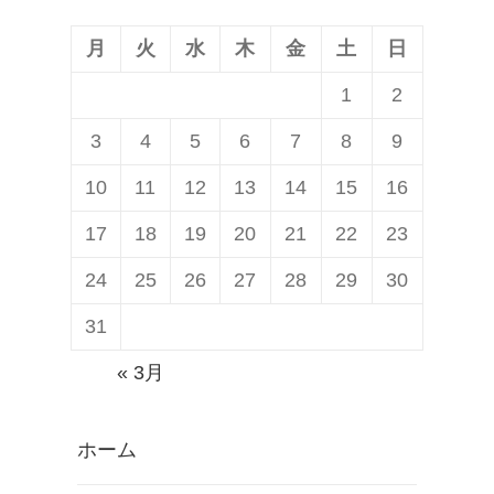
、
ー
第
ト
月
火
水
木
金
土
日
2
と
1
2
弾
カ
3
4
5
6
7
8
9
プ
メ
ロ
ラ
10
11
12
13
14
15
16
ダ
連
17
18
19
20
21
22
23
ク
動
24
25
26
27
28
29
30
ト
機
「
能
31
F
発
« 3月
E
表
S
ホーム
W
a