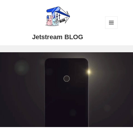
メニュ
Jetstream BLOG
ーとウ
ィジェ
ット