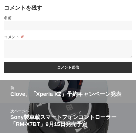
コメントを残す
名前
コメント
※
投
前
稿
Clove、「Xperia XZ」予約キャンペーン発表
前
ナ
の
ビ
次ページへ
投
Sony製車載スマートフォンコントローラー
次
ゲ
稿:
「RM-X7BT」9月15日発売予定
の
ー
投
シ