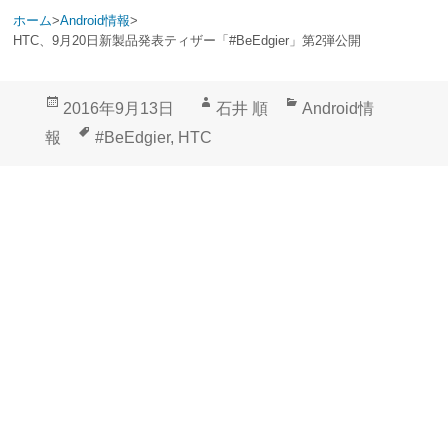
ホーム
>
Android情報
>
HTC、9月20日新製品発表ティザー「#BeEdgier」第2弾公開
投
作
カ
2016年9月13日
石井 順
Android情
稿
成
テ
タ
報
#BeEdgier
,
HTC
日:
者
ゴ
グ
リ
ー