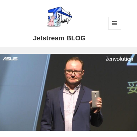
メニュ
Jetstream BLOG
ーとウ
ィジェ
ット