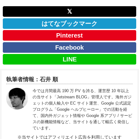
𝕏
はてなブックマーク
Pinterest
Facebook
LINE
執筆者情報：石井 順
今では月間最高 190 万 PV を誇る、運営歴 10 年以上
の当サイト「Jetstream BLOG」管理人です。海外ガジ
ェットの個人輸入や EC サイト運営、Google 公式認定
プログラム「Google ヘルプヒーロー」での活動を経
て、国内外ガジェット情報や Google 系アプリ / サービ
スの新機能情報など、当サイトを通して幅広く発信し
ています。
※当サイトではアフィリエイト広告を利用しています