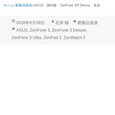
ホーム
>
新製品発表
>
ASUS、国内版「ZenFone 3/3 Deluxe」発表
投
作
カ
2016年9月28日
石井 順
新製品発表
稿
成
テ
タ
ASUS
,
ZenFone 3
,
ZenFone 3 Deluxe
,
日:
者
ゴ
グ
ZenFone 3 Ultra
,
ZenPad 3
,
ZenWatch 3
リ
ー