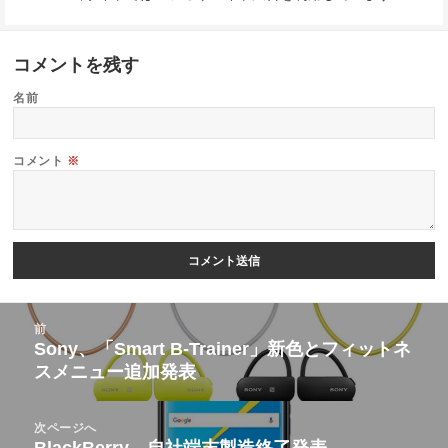
コメントを残す
名前
コメント
※
投
前
稿
Sony、「Smart B-Trainer」新色とフィットネ
前
スメニュー追加発表
ナ
の
ビ
投
次ページへ
ゲ
稿:
BlackBerry、自社端末製造終了発表