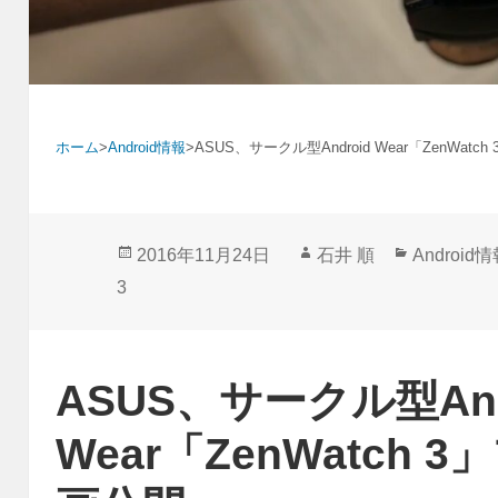
ホーム
>
Android情報
>
ASUS、サークル型Android Wear「ZenWa
投
作
カ
2016年11月24日
石井 順
Android
稿
成
テ
3
日:
者
ゴ
リ
ー
ASUS、サークル型And
Wear「ZenWatch