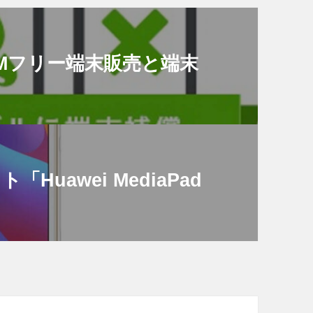
Mフリー端末販売と端末
uawei MediaPad
売