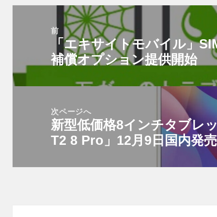
投
稿
前
「エキサイトモバイル」SI
ナ
前
ビ
補償オプション提供開始
の
ゲ
投
ー
稿:
シ
次ページへ
ョ
新型低価格8インチタブレット「H
次
ン
T2 8 Pro」12月9日国内発
の
投
稿: