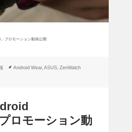
tch 3」プロモーション動画公開
タ
情報
Android Wear
,
ASUS
,
ZenWatch
グ
roid
 3」プロモーション動