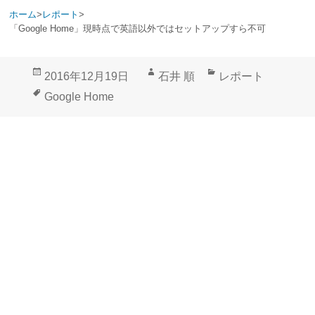
ホーム
>
レポート
>
「Google Home」現時点で英語以外ではセットアップすら不可
投
作
カ
2016年12月19日
石井 順
レポート
稿
成
テ
タ
Google Home
日:
者
ゴ
グ
リ
ー