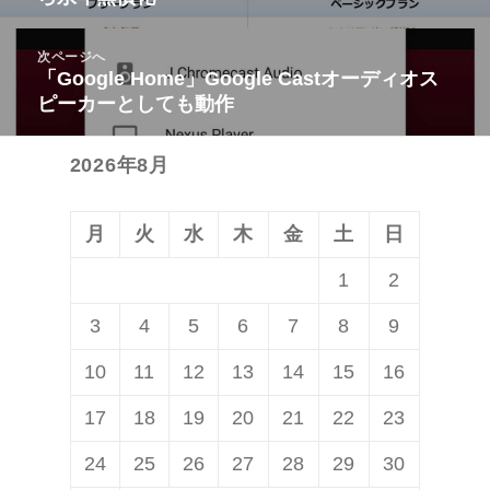
の
ビ
投
次ページへ
ゲ
稿:
「Google Home」Google Castオーディオス
次
ー
ピーカーとしても動作
の
シ
投
ョ
2026年8月
稿:
ン
月
火
水
木
金
土
日
1
2
3
4
5
6
7
8
9
10
11
12
13
14
15
16
17
18
19
20
21
22
23
24
25
26
27
28
29
30