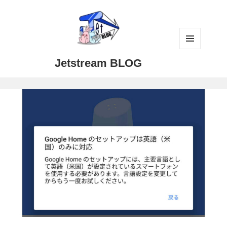
メニュ
Jetstream BLOG
ーとウ
ィジェ
ット