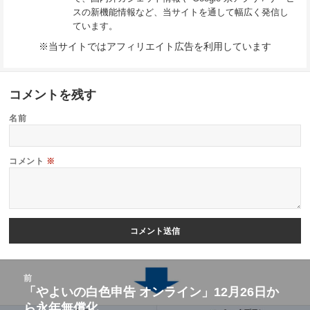
スの新機能情報など、当サイトを通して幅広く発信し
ています。
※当サイトではアフィリエイト広告を利用しています
コメントを残す
名前
コメント
※
投
前
稿
「やよいの白色申告 オンライン」12月26日か
前
ら永年無償化
ナ