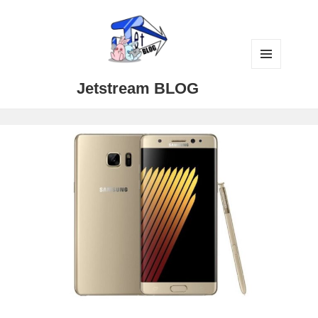
メニュ
Jetstream BLOG
ーとウ
ィジェ
ット