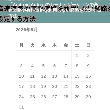
ゲ
稿:
「Android Auto」のカーナビゲーションで高
次
ー
速道路や有料道路を利用しない経路を設定する
の
シ
方法
投
ョ
稿:
ン
2026年8月
月
火
水
木
金
土
日
1
2
3
4
5
6
7
8
9
10
11
12
13
14
15
16
17
18
19
20
21
22
23
24
25
26
27
28
29
30
31