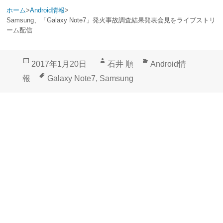
ホーム
>
Android情報
>
Samsung、「Galaxy Note7」発火事故調査結果発表会見をライブストリ
ーム配信
投
作
カ
2017年1月20日
石井 順
Android情
稿
成
テ
タ
報
Galaxy Note7
,
Samsung
日:
者
ゴ
グ
リ
ー