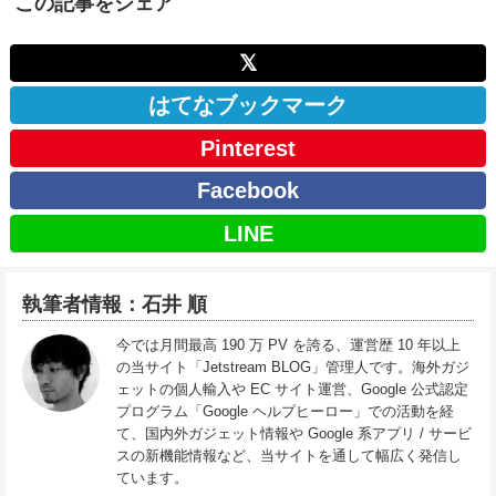
この記事をシェア
𝕏
はてなブックマーク
Pinterest
Facebook
LINE
執筆者情報：石井 順
今では月間最高 190 万 PV を誇る、運営歴 10 年以上
の当サイト「Jetstream BLOG」管理人です。海外ガジ
ェットの個人輸入や EC サイト運営、Google 公式認定
プログラム「Google ヘルプヒーロー」での活動を経
て、国内外ガジェット情報や Google 系アプリ / サービ
スの新機能情報など、当サイトを通して幅広く発信し
ています。