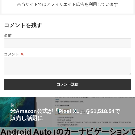
※当サイトではアフィリエイト広告を利用しています
コメントを残す
名前
コメント
※
投
前
稿
米Amazon公式が「Pixel XL」を$1,518.54で
前
販売し話題に
ナ
の
ビ
投
次ページへ