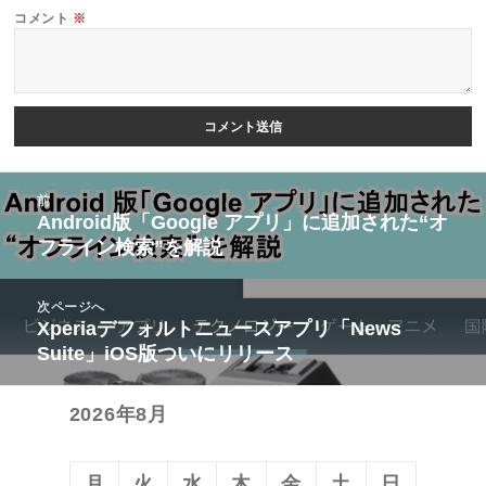
コメント
※
投
前
稿
Android版「Google アプリ」に追加された“オ
前
フライン検索”を解説
ナ
の
ビ
投
次ページへ
ゲ
稿:
Xperiaデフォルトニュースアプリ「News
次
ー
Suite」iOS版ついにリリース
の
シ
投
ョ
2026年8月
稿:
ン
月
火
水
木
金
土
日