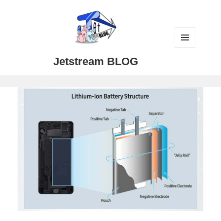
メニュ
Jetstream BLOG
ーとウ
ィジェ
ット