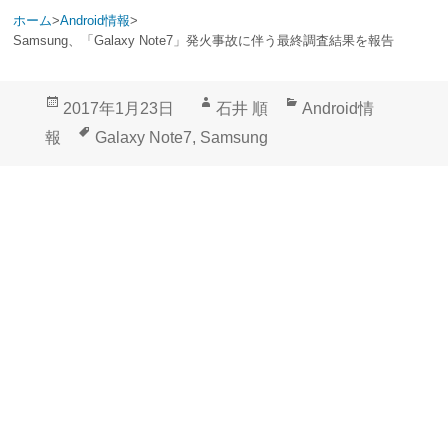
ホーム
>
Android情報
>
Samsung、「Galaxy Note7」発火事故に伴う最終調査結果を報告
投
作
カ
2017年1月23日
石井 順
Android情
稿
成
テ
タ
報
Galaxy Note7
,
Samsung
日:
者
ゴ
グ
リ
ー