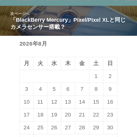
ビ
投
次ページへ
ゲ
稿:
「BlackBerry Mercury」Pixel/Pixel XLと同じ
次
ー
カメラセンサー搭載？
の
シ
投
ョ
2026年8月
稿:
ン
月
火
水
木
金
土
日
1
2
3
4
5
6
7
8
9
10
11
12
13
14
15
16
17
18
19
20
21
22
23
24
25
26
27
28
29
30