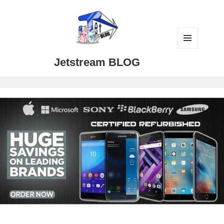
メニュ
Jetstream BLOG
ーとウ
ィジェ
ット