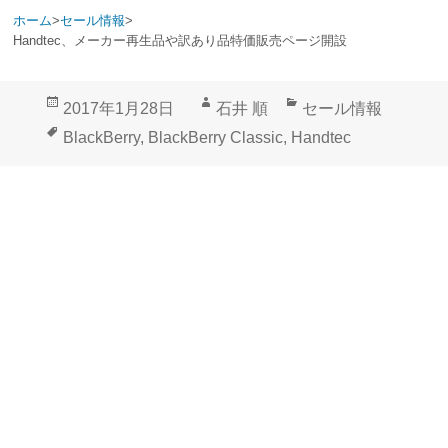
ホーム
>
セール情報
>
Handtec、メーカー再生品や訳あり品特価販売ページ開設
投
作
カ
2017年1月28日
石井 順
セール情報
稿
成
テ
タ
BlackBerry
,
BlackBerry Classic
,
Handtec
日:
者
ゴ
グ
リ
ー