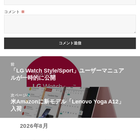
コメント
※
投
前
稿
「LG Watch Style/Sport」ユーザーマニュア
前
ルが一時的に公開
ナ
の
ビ
投
次ページへ
ゲ
稿:
米Amazonに新モデル「Lenovo Yoga A12」
次
ー
入荷
の
シ
投
ョ
2026年8月
稿:
ン