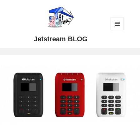
メニュ
Jetstream BLOG
ーとウ
ィジェ
ット