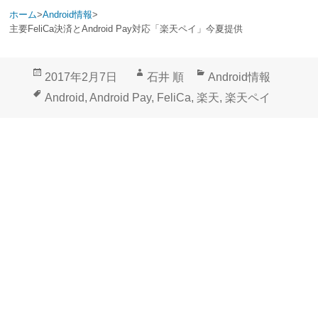
ホーム
>
Android情報
>
主要FeliCa決済とAndroid Pay対応「楽天ペイ」今夏提供
投
作
カ
2017年2月7日
石井 順
Android情報
稿
成
テ
タ
Android
,
Android Pay
,
FeliCa
,
楽天
,
楽天ペイ
日:
者
ゴ
グ
リ
ー