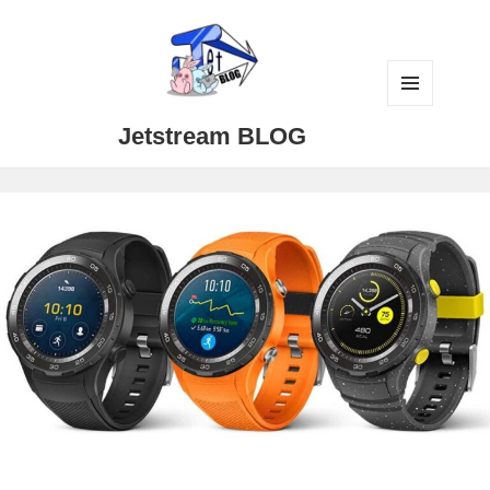
メニュ
Jetstream BLOG
ーとウ
ィジェ
ット