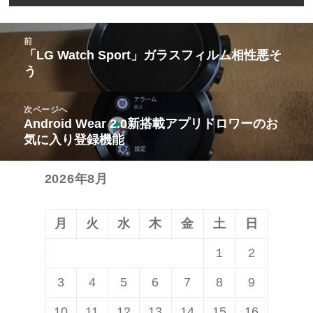
投
前
稿
「LG Watch Sport」ガラスフィルム相性悪そ
前
う
ナ
の
ビ
投
次ページへ
ゲ
稿:
Android Wear 2.0新搭載アプリドロワーのお
次
ー
気に入り登録機能
の
シ
投
ョ
2026年8月
稿:
ン
月
火
水
木
金
土
日
1
2
3
4
5
6
7
8
9
10
11
12
13
14
15
16