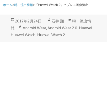
ホーム
>
噂・流出情報
>
「Huawei Watch 2」？プレス画像流出
投
作
カ
2017年2月24日
石井 順
噂・流出情
稿
成
テ
タ
報
Android Wear
,
Android Wear 2.0
,
Huawei
,
日:
者
ゴ
グ
Huawei Watch
,
Huawei Watch 2
リ
ー