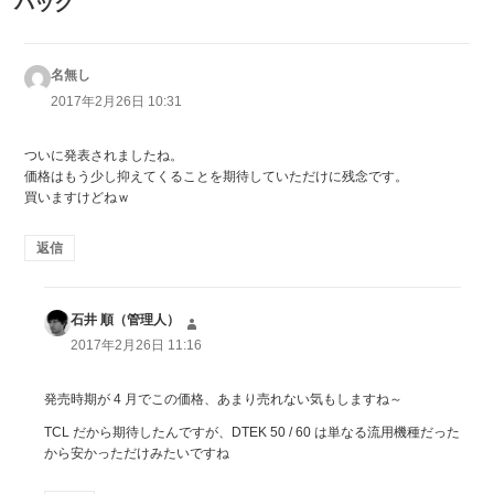
バック
名無し
よ
り:
2017年2月26日 10:31
ついに発表されましたね。
価格はもう少し抑えてくることを期待していただけに残念です。
買いますけどねｗ
返信
石井 順（管理人）
よ
り:
2017年2月26日 11:16
発売時期が 4 月でこの価格、あまり売れない気もしますね～
TCL だから期待したんですが、DTEK 50 / 60 は単なる流用機種だった
から安かっただけみたいですね