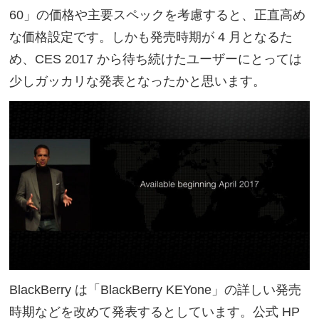
60」の価格や主要スペックを考慮すると、正直高め
な価格設定です。しかも発売時期が 4 月となるた
め、CES 2017 から待ち続けたユーザーにとっては
少しガッカリな発表となったかと思います。
BlackBerry は「BlackBerry KEYone」の詳しい発売
時期などを改めて発表するとしています。公式 HP