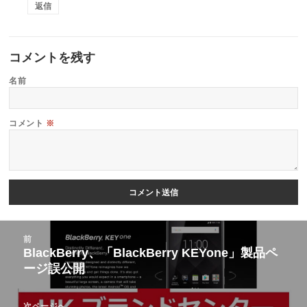
返信
コメントを残す
名前
コメント
※
投
前
稿
BlackBerry、「BlackBerry KEYone」製品ペ
前
ージ誤公開
ナ
の
ビ
投
次ページへ