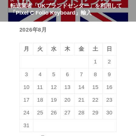
ゲ
稿:
転送業者「UKブランドセンター」を利用して
次
ー
「Pixel C Folio Keyboard」輸入
の
シ
投
ョ
2026年8月
稿:
ン
月
火
水
木
金
土
日
1
2
3
4
5
6
7
8
9
10
11
12
13
14
15
16
17
18
19
20
21
22
23
24
25
26
27
28
29
30
31