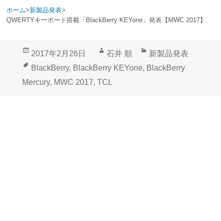
ホーム
>
新製品発表
>
QWERTYキーボード搭載「BlackBerry KEYone」発表【MWC 2017】
投
作
カ
2017年2月26日
石井 順
新製品発表
稿
成
テ
タ
BlackBerry
,
BlackBerry KEYone
,
BlackBerry
日:
者
ゴ
グ
Mercury
,
MWC 2017
,
TCL
リ
ー