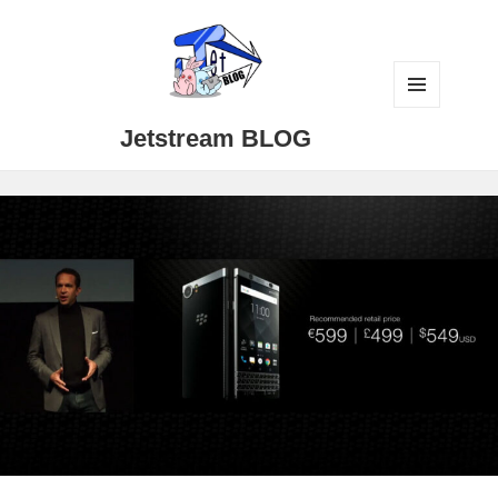
メニュ
Jetstream BLOG
ーとウ
ィジェ
ット