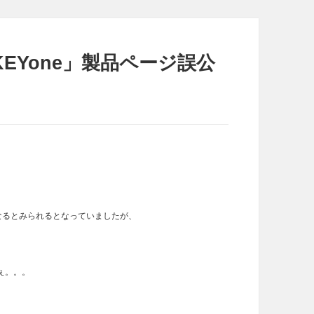
ry KEYone」製品ページ誤公
になるとみられるとなっていましたが、
ぇ。。。