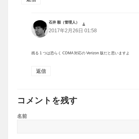
石井 順（管理人）
よ
り:
2017年2月26日 01:58
残る 1 つは恐らく CDMA 対応の Verizon 版だと思いますよ
返信
コメントを残す
名前