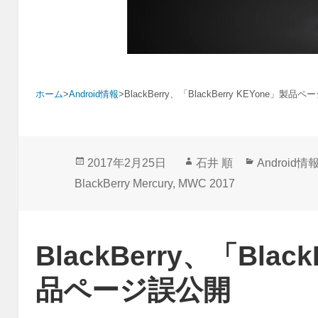
ホーム
>
Android情報
>
BlackBerry、「BlackBerry KEYone」製品
投
作
カ
2017年2月25日
石井 順
Android情
稿
成
テ
BlackBerry Mercury
,
MWC 2017
日:
者
ゴ
リ
ー
BlackBerry、「Blac
品ページ誤公開