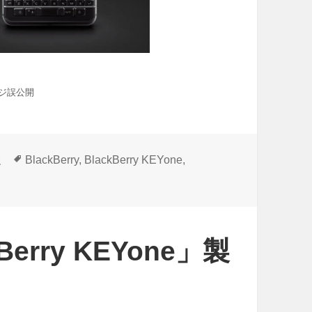
ページ誤公開
タ
報
BlackBerry
,
BlackBerry KEYone
,
グ
kBerry KEYone」製