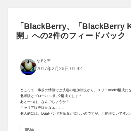
「BlackBerry、「BlackBer
開」への2件のフィードバック
なると王
よ
り:
2017年2月26日 01:42
ところで、事前の情報では技適の追加状況から、スリーmodel構成
北米版とグローバル版で2構成でしょ？
あと一つは、なんでしょうか？
キャリア販売版かなぁ。。。
個人的には、Dualバンド対応版が欲しいのですが、可能性ないですね
返信