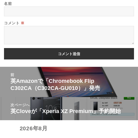
名前
コメント
※
投
前
稿
英Amazonで「Chromebook Flip
前
C302CA（C302CA-GU010）」発売
ナ
の
ビ
投
次ページへ
ゲ
稿:
英Cloveが「Xperia XZ Premium」予約開始
次
ー
の
シ
2026年8月
投
ョ