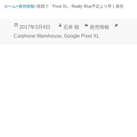
ホーム
>
発売情報
>
英国で「Pixel XL」Really Blue予定より早く発売
投
作
カ
タ
2017年3月4日
石井 順
発売情報
稿
成
テ
グ
Carphone Warehouse
,
Google Pixel XL
日:
者
ゴ
リ
ー