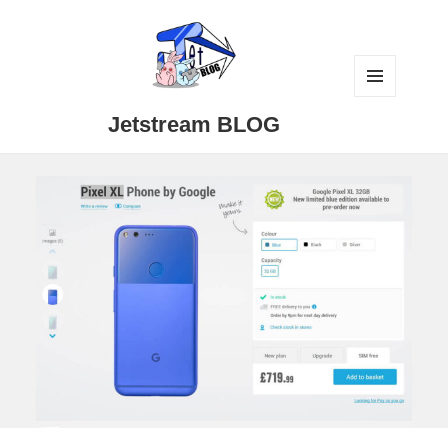
メニュ
Jetstream BLOG
ーとウ
ィジェ
ット